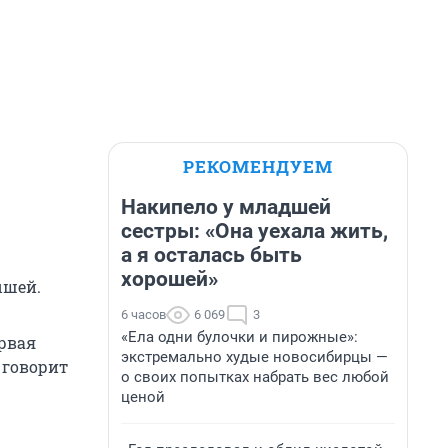
РЕКОМЕНДУЕМ
Накипело у младшей
сестры: «Она уехала жить,
а я осталась быть
хорошей»
ышей.
6 часов
6 069
3
«Ела одни булочки и пирожные»:
ервая
экстремально худые новосибирцы —
 говорит
о своих попытках набрать вес любой
ценой