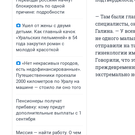
Переводы россиян начнут
блокировать по одной
причине: подробности
— Там были гла
специалисты, он
Ушел от жены с двумя
Галина. — У вс
детьми. Как главный качок
«Уральских пельменей» в 54
не одного малыш
года закрутил роман с
отправили на т
молодой красоткой
гинекологии име
Говорили, что э
«Нет некрасивых городов,
преждевременны
есть недофинансированные».
экстремально не
Путешественники проехали
2000 километров по Уралу на
машине — стоило ли оно того
Пенсионеры получат
прибавку: кому придут
дополнительные выплаты с 1
сентября
Миссия — найти работу. О чем