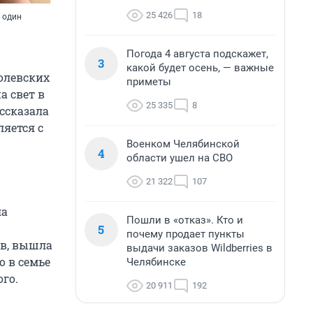
25 426
18
 один
Погода 4 августа подскажет,
3
какой будет осень, — важные
олевских
приметы
а свет в
25 335
8
ссказала
ляется с
Военком Челябинской
4
области ушел на СВО
21 322
107
ла
Пошли в «отказ». Кто и
5
почему продает пункты
ев, вышла
выдачи заказов Wildberries в
о в семье
Челябинске
ого.
20 911
192