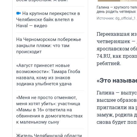
Галина — хрупкого те
день родить четверы
На крупном перекрестке в
Источник: 
dg_official_
Челябинске байк влетел в
Haval — видео
Переехавшая из
На Черноморском побережье
четверняшек — 
закрыли пляжи: что там
ярославском об
происходит
74.RU, как прох
ребятней.
«Август принесет новые
возможности»: Тамара Глоба
назвала, кому из знаков
«Это называ
зодиака улыбнется удача
Галина — выпус
«Меня не просто отменяют,
высшее образова
меня хотят убить»: участница
пригласили на р
«Мамы в 16» ответила на
замуж, родила д
обвинения в домогательствах
снова будет поп
к маленькому сыну
Житель Челябинской области