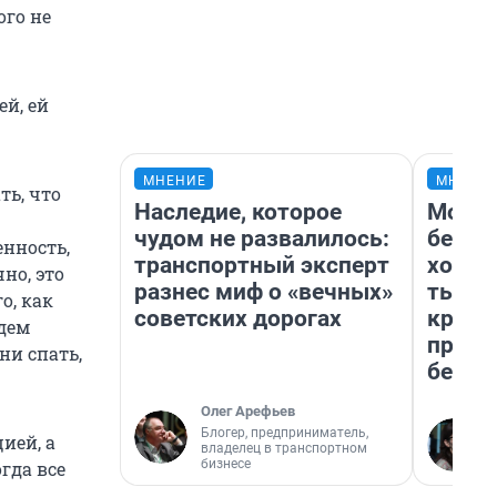
ого не
й, ей
МНЕНИЕ
МНЕНИ
ть, что
Наследие, которое
Мой б
чудом не развалилось:
береж
енность,
транспортный эксперт
хотел
но, это
разнес миф о «вечных»
тысяч
о, как
советских дорогах
креди
удем
приех
ни спать,
безоп
Олег Арефьев
Блогер, предприниматель,
ией, а
владелец в транспортном
бизнесе
гда все