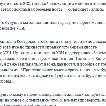
му никакого ЭКО, никакой стимуляции или чего-то так
ается спонтанная беременность, — объясняет Галина.
 что будущая мама вынашивает сразу четверых малыше
рвом же УЗИ.
равила в Костроме: чтобы встать на учет, нужно доказа
о есть нужно принести справку, что беременность
о УЗИ. Ну, вот я и пришла на УЗИ подтверждать берем
у сказал, что их четверо, — вспоминает Галина. — Конеч
, я даже заплакала от неожиданности, и вообще от тог
альше жить? Пронеслись все мысли сразу: на что мы б
е поместимся, как кормить, буду ли я спать, будут ли о
оровы...
дущую маму отвели к заведующей женской консультац
 на новое обследование, чтобы все перепроверить. Ко
 собрали срочный консилиум.