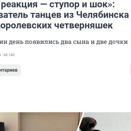
реакция — ступор и шок»:
ватель танцев из Челябинска
королевских четверняшек
дин день появились два сына и две дочки
68 140
нтариев