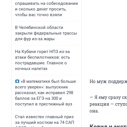
спрашивать на собеседовании
и сколько денег просить,
чтобы вас точно взяли
В Челябинской области
закрыли федеральные трассы
для фур из-за жары
На Кубани горит НПЗ из-за
атаки беспилотников: есть
пострадавшие. Главное о
ночных налетах
Но муж поддерж
«В математике был больше
всего уверен»: выпускник
рассказал, как исправил 298
— Я ему сразу с
баллов за ЕГЭ на 300 и
реакция — ступо
поступил в престижный вуз
она.
Стал известен главный приз
за лучший костюм на 74 САП
Ковид и экст