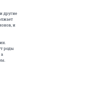
и другие
должает
ионов, и
ин.
ут роды
 а
вы.