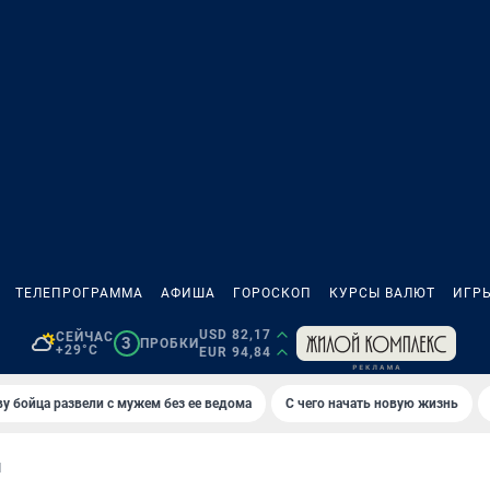
ТЕЛЕПРОГРАММА
АФИША
ГОРОСКОП
КУРСЫ ВАЛЮТ
ИГР
USD 82,17
СЕЙЧАС
3
ПРОБКИ
+29°C
EUR 94,84
у бойца развели с мужем без ее ведома
С чего начать новую жизнь
И