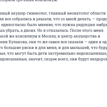
вный акушер-гинеколог, главный неонатолог области 
и все собрались и решали, что со мной делать, — про
ех единогласно было мнение, что нужна редукция эмбр
а убрать, а двоих. Но я отказалась. После этого меня
акой же консилиум в Москву, в центр акушерства и
ни Кулакова, они то же самое все сказали — один в од
то большие риски и для меня, и для малышей, что буд
е, что могут быть дети экстремально недоношенные,
доношенные, значит, скорее всего, они будут нездоро