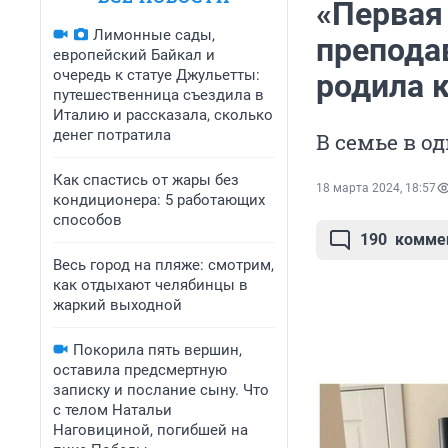
«Первая 
Лимонные сады,
препода
европейский Байкал и
очередь к статуе Джульетты:
родила 
путешественница съездила в
Италию и рассказала, сколько
денег потратила
В семье в о
Как спастись от жары без
18 марта 2024, 18:57
кондиционера: 5 работающих
способов
190
комме
Весь город на пляже: смотрим,
как отдыхают челябинцы в
жаркий выходной
Покорила пять вершин,
оставила предсмертную
записку и послание сыну. Что
с телом Натальи
Наговициной, погибшей на