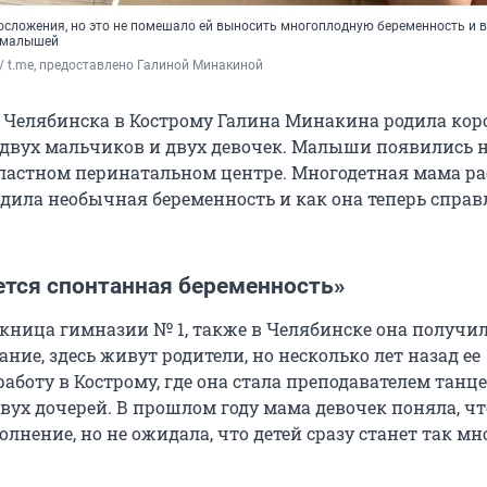
лосложения, но это не помешало ей выносить многоплодную беременность и в
х малышей
1 / t.me, предоставлено Галиной Минакиной
 Челябинска в Кострому Галина Минакина родила кор
двух мальчиков и двух девочек. Малыши появились н
ластном перинатальном центре. Многодетная мама ра
одила необычная беременность и как она теперь справ
ется спонтанная беременность»
кница гимназии № 1, также в Челябинске она получи
ние, здесь живут родители, но несколько лет назад ее
аботу в Кострому, где она стала преподавателем танц
вух дочерей. В прошлом году мама девочек поняла, чт
олнение, но не ожидала, что детей сразу станет так мн