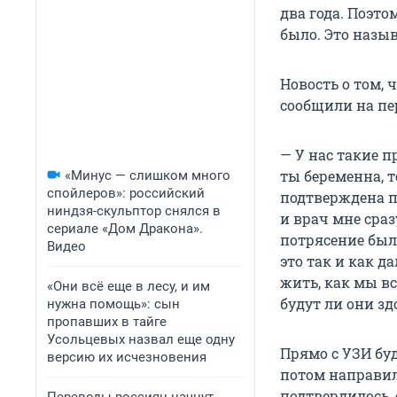
два года. Поэто
было. Это назыв
Новость о том,
сообщили на пе
— У нас такие п
ты беременна, т
«Минус — слишком много
спойлеров»: российский
подтверждена п
ниндзя-скульптор снялся в
и врач мне сраз
сериале «Дом Дракона».
потрясение было
Видео
это так и как д
жить, как мы вс
«Они всё еще в лесу, и им
будут ли они зд
нужна помощь»: сын
пропавших в тайге
Усольцевых назвал еще одну
Прямо с УЗИ бу
версию их исчезновения
потом направили
подтвердилось,