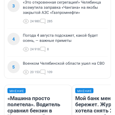
«Это откровенная сегрегация!» Челябинца
3
возмутила заправка «Чангана» на якобы
закрытой АЗС «Газпромнефти»
24 980
285
Погода 4 августа подскажет, какой будет
4
осень, — важные приметы
24 918
8
Военком Челябинской области ушел на СВО
5
20 153
109
МНЕНИЕ
МНЕНИЕ
«Машина просто
Мой банк меня
полетела». Водитель
бережет. Журн
сравнил бензин в
хотела снять 2