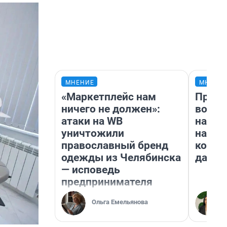
МНЕНИЕ
МНЕНИ
«Маркетплейс нам
Прода
ничего не должен»:
возьм
атаки на WB
нам г
уничтожили
налог
православный бренд
косне
одежды из Челябинска
даже 
— исповедь
предпринимателя
Ольга Емельянова