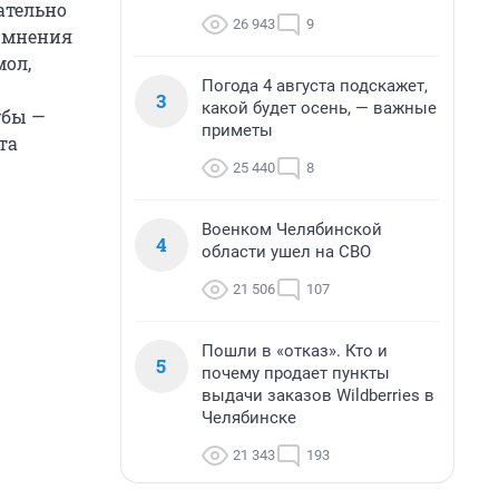
ательно
26 943
9
е мнения
мол,
Погода 4 августа подскажет,
3
какой будет осень, — важные
убы —
приметы
та
25 440
8
Военком Челябинской
4
области ушел на СВО
21 506
107
Пошли в «отказ». Кто и
5
почему продает пункты
выдачи заказов Wildberries в
Челябинске
21 343
193