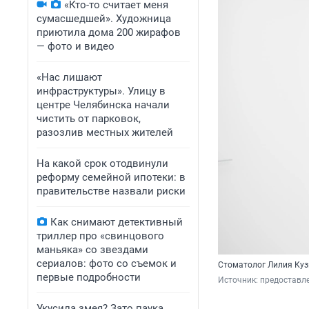
«Кто-то считает меня
сумасшедшей». Художница
приютила дома 200 жирафов
— фото и видео
«Нас лишают
инфраструктуры». Улицу в
центре Челябинска начали
чистить от парковок,
разозлив местных жителей
На какой срок отодвинули
реформу семейной ипотеки: в
правительстве назвали риски
Как снимают детективный
триллер про «свинцового
маньяка» со звездами
сериалов: фото со съемок и
Стоматолог Лилия Куз
первые подробности
Источник: 
предоставле
Укусила змея? Зато паука