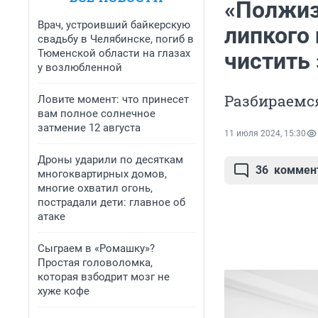
«Полжиз
Врач, устроивший байкерскую
липкого 
свадьбу в Челябинске, погиб в
Тюменской области на глазах
чистить
у возлюбленной
Разбираемс
Ловите момент: что принесет
вам полное солнечное
затмение 12 августа
11 июля 2024, 15:30
Дроны ударили по десяткам
36
коммен
многоквартирных домов,
многие охватил огонь,
пострадали дети: главное об
атаке
Сыграем в «Ромашку»?
Простая головоломка,
которая взбодрит мозг не
хуже кофе