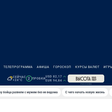
ТЕЛЕПРОГРАММА
АФИША
ГОРОСКОП
КУРСЫ ВАЛЮТ
ИГР
USD 82,17
СЕЙЧАС
2
ПРОБКИ
+24°C
EUR 94,84
у бойца развели с мужем без ее ведома
С чего начать новую жизнь