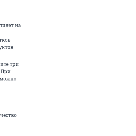
влияет на
тков
уктов.
ите три
. При
, можно
ачество