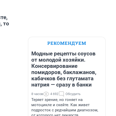
те,
, то
РЕКОМЕНДУЕМ
Модные рецепты соусов
от молодой хозяйки.
Консервирование
помидоров, баклажанов,
кабачков без глутамата
натрия — сразу в банки
8 часов
4 692
Обсудить
Теряет зрение, но гоняет на
мотоцикле и скейте. Как живет
подросток с редчайшим диагнозом,
от которого нет лекарств