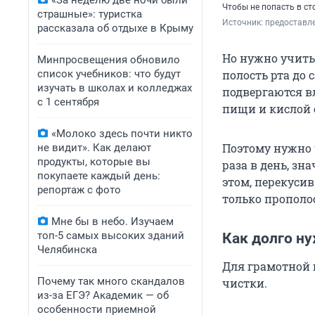
«За неделю две ночи были
Чтобы не попасть в ст
страшные»: туристка
Источник: 
предоставле
рассказала об отдыхе в Крыму
Но нужно учитыв
Минпросвещения обновило
полость рта до
список учебников: что будут
изучать в школах и колледжах
подвергаются в
с 1 сентября
пищи и кислой 
«Молоко здесь почти никто
Поэтому нужно 
не видит». Как делают
продукты, которые вы
раза в день, зн
покупаете каждый день:
этом, перекуси
репортаж с фото
только прополос
Мне бы в небо. Изучаем
топ-5 самых высоких зданий
Как долго н
Челябинска
Для грамотной 
Почему так много скандалов
чистки.
из-за ЕГЭ? Академик — об
особенности приемной