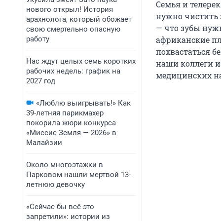
Семья и телере
нового открыл! История
нужно чистить з
арахнолога, который обожает
— что зубы нужн
свою смертельно опасную
работу
африканские пл
похвастаться б
Нас ждут целых семь коротких
наши коллеги 
рабочих недель: график на
медицинских на
2027 год
«Люблю выигрывать!» Как
39-летняя парикмахер
покорила жюри конкурса
«Миссис Земля — 2026» в
Малайзии
Около многоэтажки в
Парковом нашли мертвой 13-
летнюю девочку
«Сейчас бы всё это
запретили»: истории из