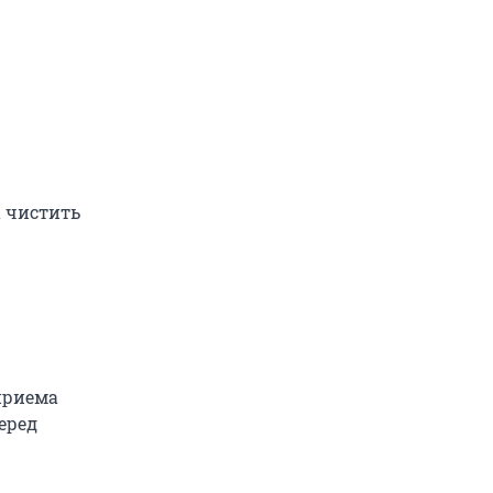
 чистить
приема
еред