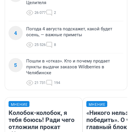
Целителя
26 077
2
Погода 4 августа подскажет, какой будет
4
осень, — важные приметы
25 526
8
Пошли в «отказ». Кто и почему продает
5
пункты выдачи заказов Wildberries в
Челябинске
21 731
194
МНЕНИЕ
МНЕНИЕ
Колобок-колобок, я
«Никого нельз
тебя боюсь! Ради чего
победить». О ч
отложили прокат
главный блокб