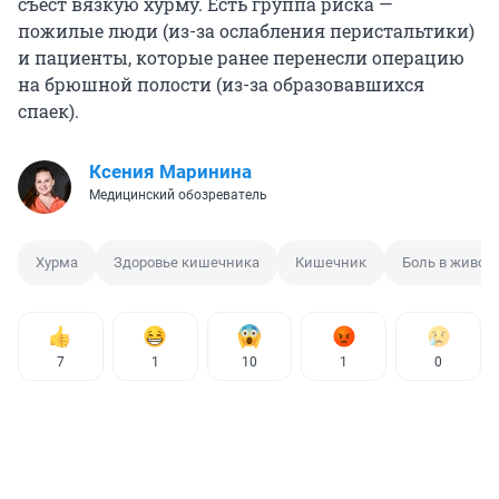
съест вязкую хурму. Есть группа риска —
пожилые люди (из-за ослабления перистальтики)
и пациенты, которые ранее перенесли операцию
на брюшной полости (из-за образовавшихся
спаек).
Ксения Маринина
Медицинский обозреватель
Хурма
Здоровье кишечника
Кишечник
Боль в животе
7
1
10
1
0