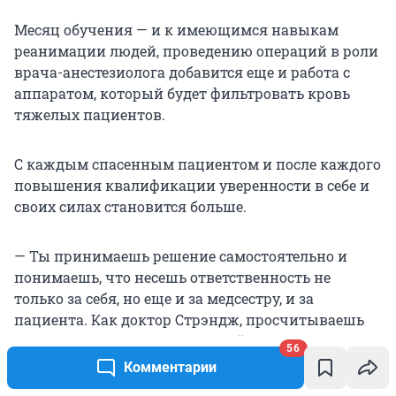
Месяц обучения — и к имеющимся навыкам
реанимации людей, проведению операций в роли
врача-анестезиолога добавится еще и работа с
аппаратом, который будет фильтровать кровь
тяжелых пациентов.
С каждым спасенным пациентом и после каждого
повышения квалификации уверенности в себе и
своих силах становится больше.
— Ты принимаешь решение самостоятельно и
понимаешь, что несешь ответственность не
только за себя, но еще и за медсестру, и за
пациента. Как доктор Стрэндж, просчитываешь
миллион разных возможностей. Только тогда
56
появляется осознание, что ты действительно
Комментарии
сделал всё, что было в твоих силах.