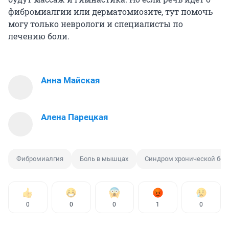
фибромиалгии или дерматомиозите, тут помочь
могу только неврологи и специалисты по
лечению боли.
Анна Майская
Алена Парецкая
Фибромиалгия
Боль в мышцах
Синдром хронической бол
0
0
0
1
0