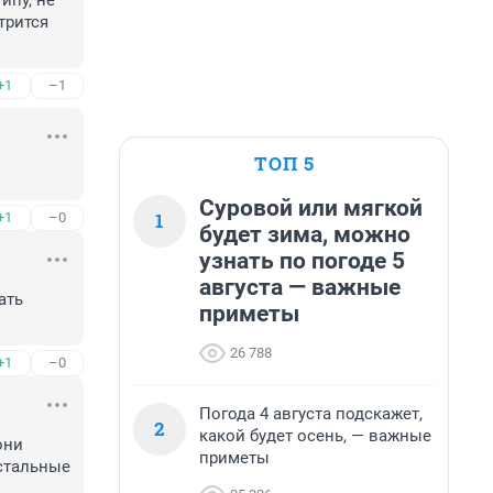
пу, не 
рится 
+1
–1
ТОП 5
Суровой или мягкой
1
+1
–0
будет зима, можно
узнать по погоде 5
августа — важные
ть 
приметы
26 788
+1
–0
Погода 4 августа подскажет,
2
какой будет осень, — важные
ни 
приметы
стальные 