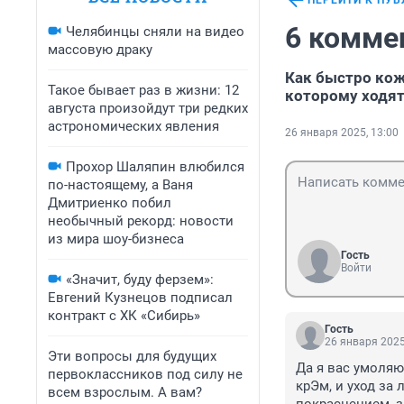
ПЕРЕЙТИ К ПУ
6 комме
Челябинцы сняли на видео
массовую драку
Как быстро кож
Такое бывает раз в жизни: 12
которому ходят
августа произойдут три редких
астрономических явления
26 января 2025, 13:00
Прохор Шаляпин влюбился
по-настоящему, а Ваня
Дмитриенко побил
необычный рекорд: новости
из мира шоу-бизнеса
Гость
Войти
«Значит, буду ферзем»:
Евгений Кузнецов подписал
контракт с ХК «Сибирь»
Гость
26 января 2025
Эти вопросы для будущих
Да я вас умоляю
первоклассников под силу не
крЭм, и уход за
всем взрослым. А вам?