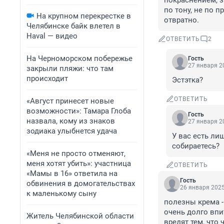
покраснением, з
по тону, не по 
На крупном перекрестке в
отвратно.
Челябинске байк влетел в
Haval — видео
ОТВЕТИТЬ
2
На Черноморском побережье
Гость
27 января 20
закрыли пляжи: что там
происходит
Эстэтка?
ОТВЕТИТЬ
«Август принесет новые
возможности»: Тамара Глоба
Гость
назвала, кому из знаков
27 января 20
зодиака улыбнется удача
У вас есть ли
собираетесь?
«Меня не просто отменяют,
меня хотят убить»: участница
ОТВЕТИТЬ
«Мамы в 16» ответила на
Гость
обвинения в домогательствах
26 января 2025
к маленькому сыну
полезны крема -
очень долго впи
Житель Челябинской области
вредят тем, что 