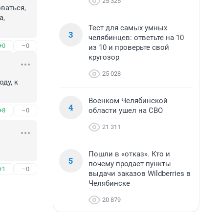
25 326
ваться, 
, 
Тест для самых умных
3
челябинцев: ответьте на 10
+0
–0
из 10 и проверьте свой
кругозор
25 028
ду, к 
Военком Челябинской
4
области ушел на СВО
+8
–0
21 311
Пошли в «отказ». Кто и
5
почему продает пункты
+1
–0
выдачи заказов Wildberries в
Челябинске
20 879