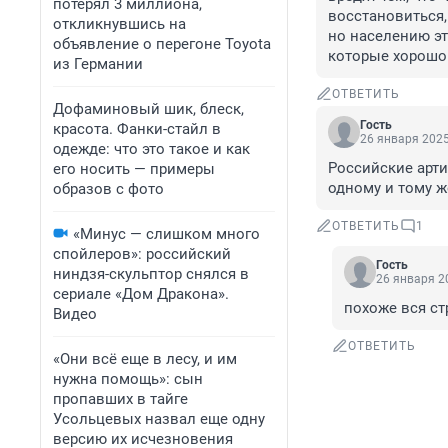
потерял 3 миллиона,
восстановиться, 
откликнувшись на
но населению эт
объявление о перегоне Toyota
которые хорошо п
из Германии
ОТВЕТИТЬ
Дофаминовый шик, блеск,
Гость
красота. Фанки-стайл в
26 января 2025
одежде: что это такое и как
Российские артис
его носить — примеры
одному и тому же
образов с фото
ОТВЕТИТЬ
1
«Минус — слишком много
спойлеров»: российский
Гость
ниндзя-скульптор снялся в
26 января 20
сериале «Дом Дракона».
похоже вся ст
Видео
ОТВЕТИТЬ
«Они всё еще в лесу, и им
нужна помощь»: сын
пропавших в тайге
Усольцевых назвал еще одну
версию их исчезновения