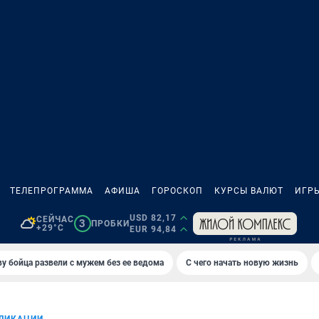
ТЕЛЕПРОГРАММА
АФИША
ГОРОСКОП
КУРСЫ ВАЛЮТ
ИГР
USD 82,17
СЕЙЧАС
3
ПРОБКИ
+29°C
EUR 94,84
у бойца развели с мужем без ее ведома
С чего начать новую жизнь