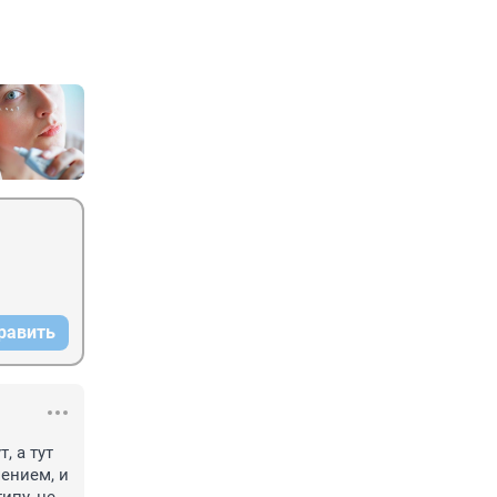
равить
 а тут 
ением, и 