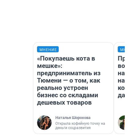
МНЕНИЕ
МНЕНИ
«Покупаешь кота в
Прода
мешке»:
возьм
предприниматель из
нам г
Тюмени — о том, как
налог
реально устроен
косне
бизнес со складами
даже 
дешевых товаров
Наталья Шорохова
Открыла кофейную точку на
деньги соцразвития