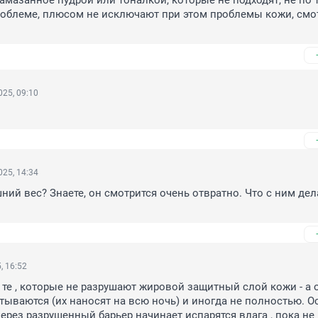
амазанное пудрой или тоналкой, которые не подходят, не по ти
проблеме, плюсом не исключают при этом проблемы кожи, смот
25, 09:10
25, 14:34
шний вес? Знаете, он смотрится очень отвратно. Что с ним дела
, 16:52
 те , которые не разрушают жировой защитный слой кожи - а о
тываются (их наносят на всю ночь) и иногда не полностью. О
через разрушенный барьер начинает испарятся влага , пока не 