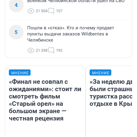
Военком Челябинской области ушел на СВО
4
21 504
107
Пошли в «отказ». Кто и почему продает
5
пункты выдачи заказов Wildberries в
Челябинске
21 338
192
МНЕНИЕ
МНЕНИЕ
«Финал не совпал с
«За неделю две
ожиданиями»: стоит ли
были страшные
смотреть фильм
туристка расск
«Старый орел» на
отдыхе в Крым
большом экране —
честная рецензия