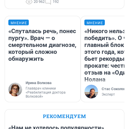
20 962
192
МНЕНИЕ
МНЕНИЕ
«Спуталась речь, понес
«Никого нельз
пургу». Врач — о
победить». О ч
смертельном диагнозе,
главный блокб
который сложно
этого года, ко
обнаружить
бьет рекорды 
прокате: честн
отзыв на «Оди
Нолана
Ирина Волкова
Главврач клиники
Стас Соколов
«Реабилитация доктора
Эксперт
Волковой»
РЕКОМЕНДУЕМ
«Нам не хотелось популярности».