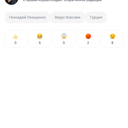
Старший корреспондент оперативной редакции
Геннадий Онищенко
Вирус Коксаки
Турция
0
6
0
2
8