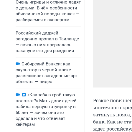
Очень игривы и отлично ладят
с детьми. В чём особенности
абиссинской породы кошек —
разбираемся с экспертом
Российский диджей
загадочно пропал в Таиланде
— связь с ним прервалась
накануне его дня рождения
Сибирский Бэнкси: как
скульптор в черной маске
развешивает загадочные арт-
объекты — видео
«Как тебя в гроб такую
Резкое повышен
положат?» Мать двоих детей
набила первую татуировку в
ипотечного кред
50 лет — зачем она это
затянуть пояса
сделала и что отвечает
банк. Как не с
хейтерам
ждет российску