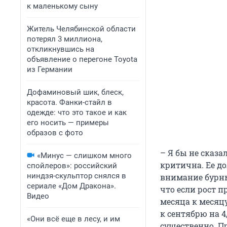
к маленькому сыну
Житель Челябинской области
потерял 3 миллиона,
откликнувшись на
объявление о перегоне Toyota
из Германии
Дофаминовый шик, блеск,
красота. Фанки-стайл в
одежде: что это такое и как
его носить — примеры
образов с фото
– Я бы не сказа
«Минус — слишком много
критична. Ее д
спойлеров»: российский
ниндзя-скульптор снялся в
внимание бурны
сериале «Дом Дракона».
что если рост п
Видео
месяца к месяц
к сентябрю на 4,
«Они всё еще в лесу, и им
существенно. П