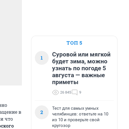
ТОП 5
Суровой или мягкой
1
будет зима, можно
узнать по погоде 5
августа — важные
приметы
26 845
9
зно
Тест для самых умных
2
ращение в
челябинцев: ответьте на 10
 и что
из 10 и проверьте свой
рского
кругозор