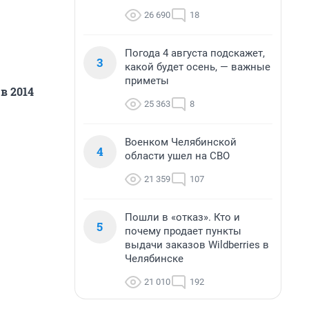
26 690
18
Погода 4 августа подскажет,
3
какой будет осень, — важные
приметы
в 2014
25 363
8
Военком Челябинской
4
области ушел на СВО
21 359
107
Пошли в «отказ». Кто и
5
почему продает пункты
выдачи заказов Wildberries в
Челябинске
21 010
192