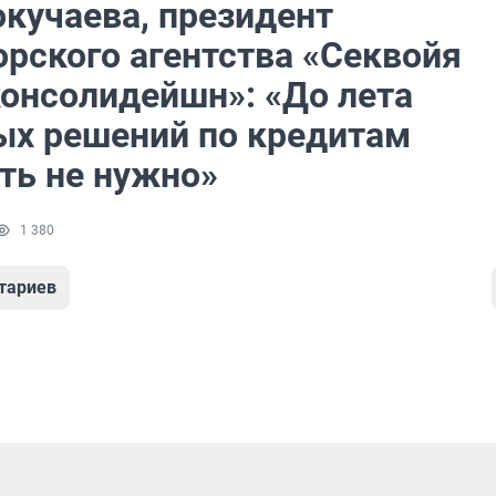
окучаева, президент
орского агентства «Секвойя
консолидейшн»: «До лета
ых решений по кредитам
ть не нужно»
1 380
тариев