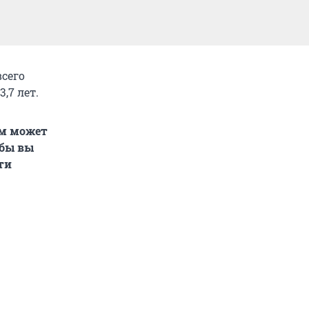
всего
,7 лет.
ем может
 бы вы
ти