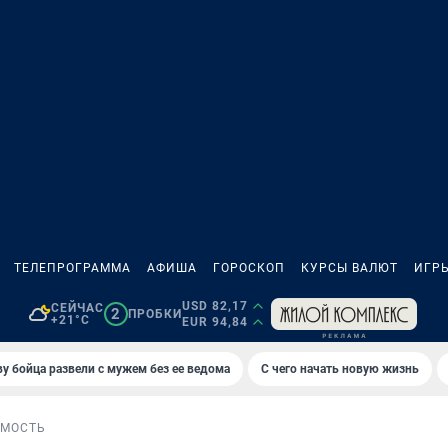
ТЕЛЕПРОГРАММА
АФИША
ГОРОСКОП
КУРСЫ ВАЛЮТ
ИГР
USD 82,17
СЕЙЧАС
2
ПРОБКИ
+21°C
EUR 94,84
у бойца развели с мужем без ее ведома
С чего начать новую жизнь
МОСТЬ