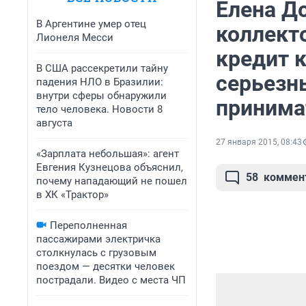
Елена Д
В Аргентине умер отец
коллект
Лионеля Месси
кредит 
В США рассекретили тайну
серьезн
падения НЛО в Бразилии:
внутри сферы обнаружили
принима
тело человека. Новости 8
августа
27 января 2015, 08:43
«Зарплата небольшая»: агент
Евгения Кузнецова объяснил,
58
коммен
почему нападающий не пошел
в ХК «Трактор»
Переполненная
пассажирами электричка
столкнулась с грузовым
поездом — десятки человек
пострадали. Видео с места ЧП