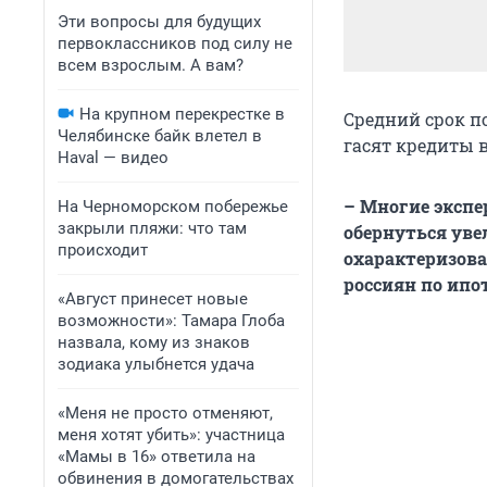
Эти вопросы для будущих
первоклассников под силу не
всем взрослым. А вам?
На крупном перекрестке в
Средний срок по
Челябинске байк влетел в
гасят кредиты в
Haval — видео
– Многие эксп
На Черноморском побережье
закрыли пляжи: что там
обернуться уве
происходит
охарактеризов
россиян по ип
«Август принесет новые
возможности»: Тамара Глоба
назвала, кому из знаков
зодиака улыбнется удача
«Меня не просто отменяют,
меня хотят убить»: участница
«Мамы в 16» ответила на
обвинения в домогательствах