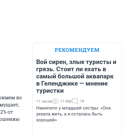
РЕКОМЕНДУЕМ
Вой сирен, злые туристы и
грязь. Стоит ли ехать в
самый большой аквапарк
в Геленджике — мнение
туристки
примем во
11 часов
11 068
19
смущает,
Накипело у младшей сестры: «Она
2% от
уехала жить, а я осталась быть
тношению
хорошей»