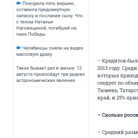
Покорила пять вершин,
оставила предсмертную
записку и послание сыну. Что
с телом Натальи
Наговициной, погибшей на
пике Победы
Челябинцы сняли на видео
массовую драку
– Кредитов было
2013 году. Сред
Такое бывает раз в жизни: 12
августа произойдут три редких
которых приходи
астрономических явления
следует по объ
Тюмень, Татарс
край, и 25% при
– Сколько росси
– Средний разме