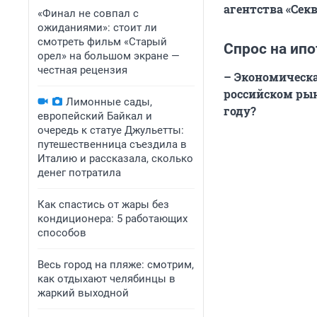
агентства «Сек
«Финал не совпал с
ожиданиями»: стоит ли
смотреть фильм «Старый
Спрос на ипо
орел» на большом экране —
честная рецензия
– Экономическа
российском рын
Лимонные сады,
году?
европейский Байкал и
очередь к статуе Джульетты:
путешественница съездила в
Италию и рассказала, сколько
денег потратила
Как спастись от жары без
кондиционера: 5 работающих
способов
Весь город на пляже: смотрим,
как отдыхают челябинцы в
жаркий выходной