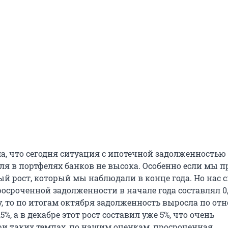
ла, что сегодня ситуация с ипотечной задолженностью
оля в портфелях банков не высока. Особенно если мы 
й рост, который мы наблюдали в конце года. Но нас 
росроченной задолженности в начале года составлял 0,
у, то по итогам октября задолженность выросла по о
5%, а в декабре этот рост составил уже 5%, что очень
ри таких темпах, по нашим оценкам, просроченная