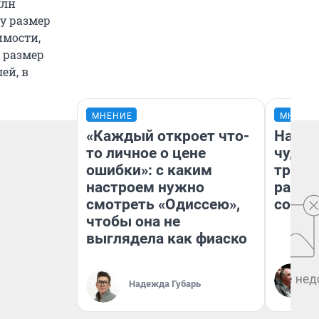
млн
ду размер
имости,
 размер
ей, в
МНЕНИЕ
МНЕНИ
«Каждый откроет что-
Насле
то личное о цене
чудом
ошибки»: с каким
транс
настроем нужно
разне
смотреть «Одиссею»,
совет
чтобы она не
выглядела как фиаско
Надежда Губарь