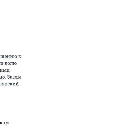
ношению к
на долю
ними
мо. Затем
ноярский
аком