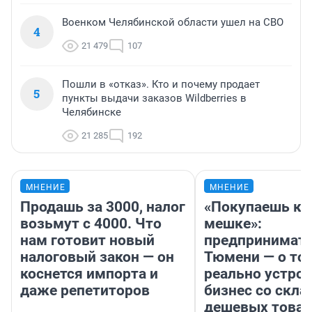
Военком Челябинской области ушел на СВО
4
21 479
107
Пошли в «отказ». Кто и почему продает
5
пункты выдачи заказов Wildberries в
Челябинске
21 285
192
МНЕНИЕ
МНЕНИЕ
Продашь за 3000, налог
«Покупаешь ко
возьмут с 4000. Что
мешке»:
нам готовит новый
предпринимате
налоговый закон — он
Тюмени — о том
коснется импорта и
реально устро
даже репетиторов
бизнес со скл
дешевых това