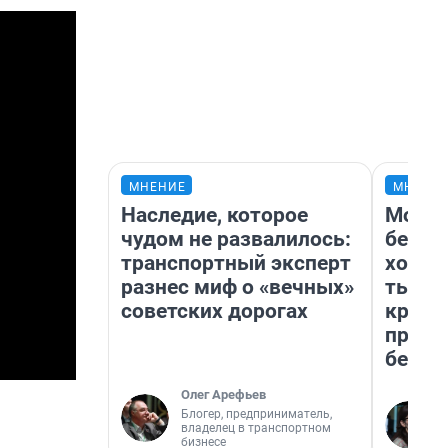
МНЕНИЕ
МНЕНИ
Наследие, которое
Мой б
чудом не развалилось:
береж
транспортный эксперт
хотел
разнес миф о «вечных»
тысяч
советских дорогах
креди
приех
безоп
Олег Арефьев
Блогер, предприниматель,
владелец в транспортном
бизнесе