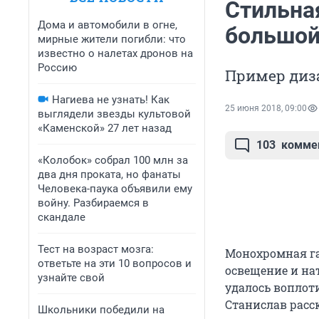
Стильна
Дома и автомобили в огне,
большой
мирные жители погибли: что
известно о налетах дронов на
Россию
Пример диз
Нагиева не узнать! Как
25 июня 2018, 09:00
выглядели звезды культовой
«Каменской» 27 лет назад
103
комме
«Колобок» собрал 100 млн за
два дня проката, но фанаты
Человека-паука объявили ему
войну. Разбираемся в
скандале
Тест на возраст мозга:
Монохромная га
ответьте на эти 10 вопросов и
освещение и на
узнайте свой
удалось воплоти
Станислав расск
Школьники победили на