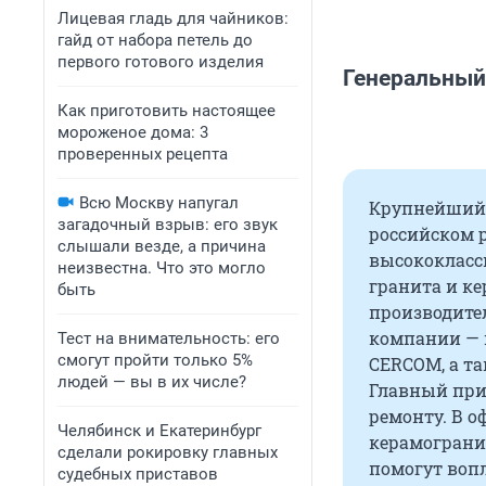
Лицевая гладь для чайников:
гайд от набора петель до
первого готового изделия
Генеральный
Как приготовить настоящее
мороженое дома: 3
проверенных рецепта
Всю Москву напугал
Крупнейший 
загадочный взрыв: его звук
российском р
слышали везде, а причина
высококласс
неизвестна. Что это могло
гранита и к
быть
производите
компании — 
Тест на внимательность: его
смогут пройти только 5%
CERCOM, а т
людей — вы в их числе?
Главный при
ремонту. В о
Челябинск и Екатеринбург
керамограни
сделали рокировку главных
помогут вопл
судебных приставов