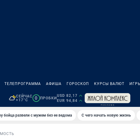
ТЕЛЕПРОГРАММА
АФИША
ГОРОСКОП
КУРСЫ ВАЛЮТ
ИГР
USD 82,17
СЕЙЧАС
0
ПРОБКИ
+17°C
EUR 94,84
у бойца развели с мужем без ее ведома
С чего начать новую жизнь
МОСТЬ