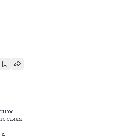
ечное
го стиля
 и