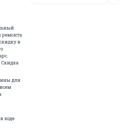
альный
я ремонта
скидку в
го
арс.
. Скидка
зины для
 всем
а
в ходе