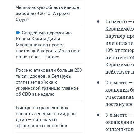
Челябинскую область накроет
жарой до +36 °C. А грозы
будут?
1-е место —
Керамическ
Свадебную церемонию
партнёр пр
Клавы Коки и Димы
или оплати
Масленникова провел
10% от ген
настоящий король. Из-за него
пошел снег — видео
читателя 74
Керамическ
Россию атаковали больше 200
действует п
тысяч дронов, а Беларусь
2-е место 
стягивает войска к
украинской границе: главное
хранения бе
об СВО за неделю
участникам
достанутся
Быстро покраснеют: как
соспеть зеленые помидоры
3-е место 
дома — пять самых
охлаждения
эффективных способов
онлайн-гол