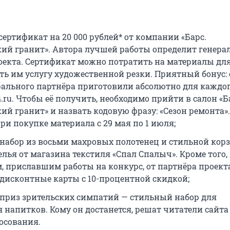
 сертификат на 20 000 рублей* от компании «Барс.
ий гранит». Автора лучшей работы определит генер
оекта. Сертификат можно потратить на материалы дл
ть им услугу художественной резки. Приятный бонус: 
ерального партнёра приготовили абсолютно для каждо
.ru. Чтобы её получить, необходимо прийти в салон «Б
ий гранит» и назвать кодовую фразу: «Сезон ремонта»
ри покупке материала с 29 мая по 1 июля;
— набор из восьми махровых полотенец и стильной кор
лья от магазина текстиля «Спал Спалыч». Кроме того,
, приславшим работы на конкурс, от партнёра проект
 дисконтные карты с 10-процентной скидкой;
— приз зрительских симпатий — стильный набор для
 напитков. Кому он достанется, решат читатели сайта 
осования.