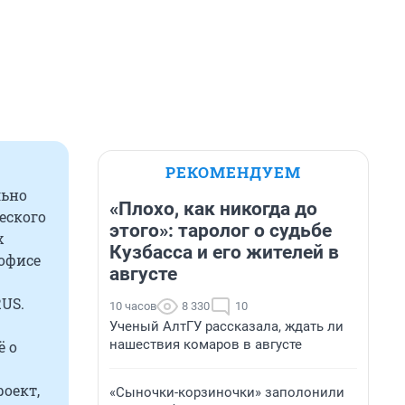
РЕКОМЕНДУЕМ
льно
«Плохо, как никогда до
еского
этого»: таролог о судьбе
х
Кузбасса и его жителей в
офисе
августе
US.
10 часов
8 330
10
Ученый АлтГУ рассказала, ждать ли
нашествия комаров в августе
ё о
оект,
«Сыночки-корзиночки» заполонили