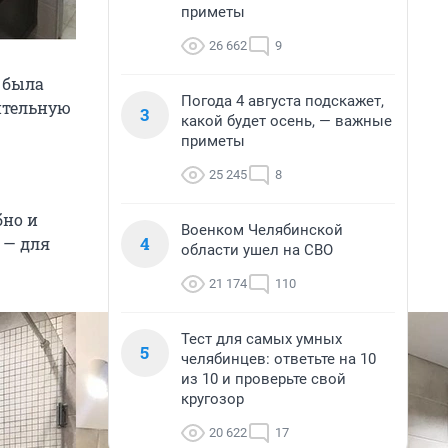
приметы
26 662
9
 была
Погода 4 августа подскажет,
ительную
3
какой будет осень, — важные
приметы
25 245
8
бно и
Военком Челябинской
4
 — для
области ушел на СВО
21 174
110
Тест для самых умных
5
челябинцев: ответьте на 10
из 10 и проверьте свой
кругозор
20 622
17