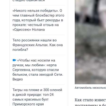
стыдно ошибиться
«Никого нельзя победить». О
чем главный блокбастер этого
года, который бьет рекорды в
прокате: честный отзыв на
«Одиссею» Нолана
Тело россиянки нашли во
Французских Альпах. Как она
погибла?
«Чтобы нас носили на
ручках, мы любим»: нерпа
Сергеевна, которую спасли
бельком, стала звездой Сети.
Видео
Автомобиль несколько
Тигры на пляже и 300 оленей
в дикой природе: топ-24
самых красивых бухт
Как стало извес
Приморского края
доставлены в б