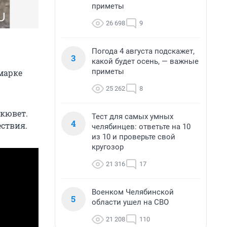
приметы
26 698
9
Погода 4 августа подскажет,
3
какой будет осень, — важные
приметы
марке
25 262
8
 кювет.
Тест для самых умных
4
ствия.
челябинцев: ответьте на 10
из 10 и проверьте свой
кругозор
21 316
17
Военком Челябинской
5
области ушел на СВО
21 208
110