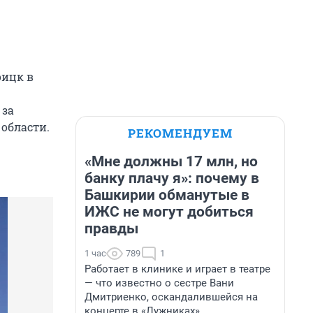
оицк в
 за
области.
РЕКОМЕНДУЕМ
«Мне должны 17 млн, но
банку плачу я»: почему в
Башкирии обманутые в
ИЖС не могут добиться
правды
1 час
789
1
Работает в клинике и играет в театре
— что известно о сестре Вани
Дмитриенко, оскандалившейся на
концерте в «Лужниках»