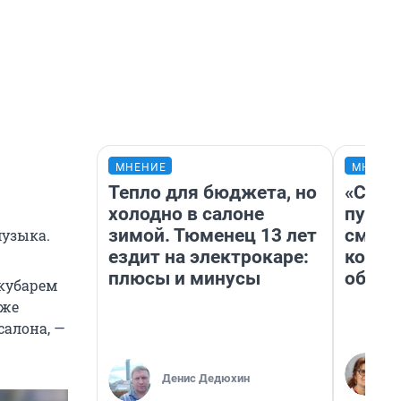
МНЕНИЕ
МНЕНИ
Тепло для бюджета, но
«Спут
холодно в салоне
пургу»
зимой. Тюменец 13 лет
смерт
музыка.
ездит на электрокаре:
котор
плюсы и минусы
обнар
 кубарем
 же
салона, —
Денис Дедюхин