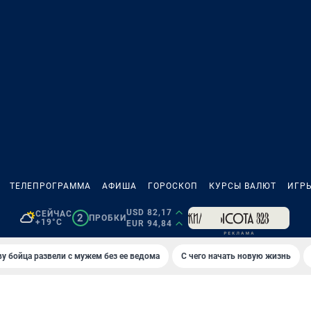
ТЕЛЕПРОГРАММА
АФИША
ГОРОСКОП
КУРСЫ ВАЛЮТ
ИГР
USD 82,17
СЕЙЧАС
2
ПРОБКИ
+19°C
EUR 94,84
у бойца развели с мужем без ее ведома
С чего начать новую жизнь