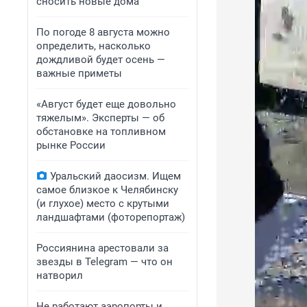
сносить новые дома
По погоде 8 августа можно
определить, насколько
дождливой будет осень —
важные приметы
«Август будет еще довольно
тяжелым». Эксперты — об
обстановке на топливном
рынке России
Уральский даосизм. Ищем
самое близкое к Челябинску
(и глухое) место с крутыми
ландшафтами (фоторепортаж)
Россиянина арестовали за
звезды в Telegram — что он
натворил
Не работают аэропорты и