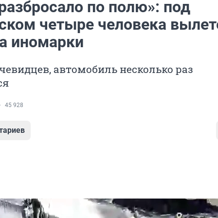
разбросало по полю»: под
ском четыре человека вылет
на иномарки
чевидцев, автомобиль несколько раз
ся
45 928
тариев