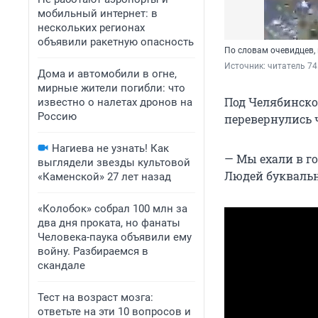
мобильный интернет: в
нескольких регионах
объявили ракетную опасность
По словам очевидцев, 
Источник: 
читатель 74
Дома и автомобили в огне,
мирные жители погибли: что
Под Челябинско
известно о налетах дронов на
Россию
перевернулись ч
Нагиева не узнать! Как
— Мы ехали в го
выглядели звезды культовой
Людей буквальн
«Каменской» 27 лет назад
«Колобок» собрал 100 млн за
два дня проката, но фанаты
Человека-паука объявили ему
войну. Разбираемся в
скандале
Тест на возраст мозга:
ответьте на эти 10 вопросов и