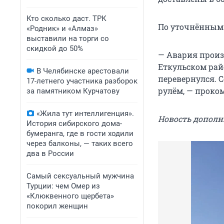
Кто сколько даст. ТРК
По уточнённым 
«Родник» и «Алмаз»
выставили на торги со
скидкой до 50%
— Авария произ
Еткульском райо
В Челябинске арестовали
перевернулся. 
17-летнего участника разборок
рулём, — проко
за памятником Курчатову
«Жила тут интеллигенция».
Новость дополн
История сибирского дома-
бумеранга, где в гости ходили
через балконы, — таких всего
два в России
Самый сексуальный мужчина
Турции: чем Омер из
«Клюквенного щербета»
покорил женщин