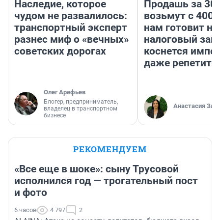
Наследие, которое
Продашь за 300
чудом не развалилось:
возьмут с 4000
транспортный эксперт
нам готовит н
разнес миф о «вечных»
налоговый зако
советских дорогах
коснется импор
даже репетито
Олег Арефьев
Блогер, предприниматель,
Анастасия Зав
владелец в транспортном
бизнесе
РЕКОМЕНДУЕМ
«Все еще в шоке»: сыну Трусовой
исполнился год — трогательный пост
и фото
6 часов
4 797
2