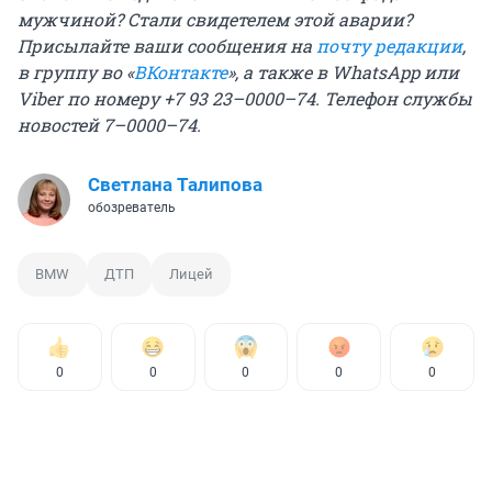
мужчиной? Стали свидетелем этой аварии?
Присылайте ваши сообщения на
почту редакции
,
в группу во «
ВКонтакте
»
, а также в WhatsApp или
Viber по номеру +7 93 23–0000–74. Телефон службы
новостей 7–0000–74.
Светлана Талипова
обозреватель
BMW
ДТП
Лицей
0
0
0
0
0