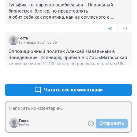
Гульфик, ты нарочно ошибаешься -- Навальный 
бизнесмен, блогер, но представлять 

любит себя как политика, как не согласного с 
властью политика, то бишь оппозиционера!

+0
–1
Изначально он бизнес -- Вор кировлеса, далее тоже 
самое --- заработать на брехне.........

Гость
Дольф, не делай из вора-борцуна героя-мученика
19 января 2021, 09:55
Оппозиционный политик Алексей Навальный в 
понедельник, 18 января, прибыл в СИЗО «Матросская 
тишина» около 21.00 часов, он рассказал членам ОКН, 
что со стороны сотрудников учреждения на него 
+0
–0
никто не оказывал «морального и физического 
давления». Об этом в ночь на 19 января сообщил 
правозащитник и секретарь ОКН Москвы Алексей 
Читать все комментарии
Мельников в своем телеграм-канале.

«Сегодня он позавтракал в отделе полиции в Химках, 
ужин он уже принял в следственном изоляторе. Как 
положено по прибытии в СИЗО-1 он принял водные 
Гость
Отправить
процедуры (душ). В следственном изоляторе 
Войти
Навальный А.А. был обеспечен постельными 
принадлежностями (матрац, подушка, одеяло, 