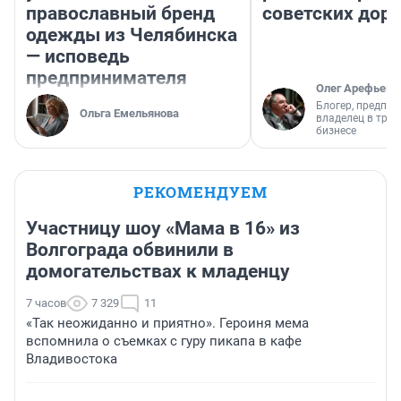
православный бренд
советских доро
одежды из Челябинска
— исповедь
предпринимателя
Олег Арефьев
Блогер, предпри
Ольга Емельянова
владелец в тра
бизнесе
РЕКОМЕНДУЕМ
Участницу шоу «Мама в 16» из
Волгограда обвинили в
домогательствах к младенцу
7 часов
7 329
11
«Так неожиданно и приятно». Героиня мема
вспомнила о съемках с гуру пикапа в кафе
Владивостока