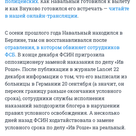
полицейских
. Как Навальный готовился к вылету
и как Внуково готовился его встречать —
читайте
в нашей онлайн-трансляции
.
С осени прошлого года Навальный находился в
Берлине, там он восстанавливался после
отравления, в котором обвиняет сотрудников
ФСБ
. В конце декабря ФСИН пригрозила
оппозиционеру заменой наказания по делу «Ив
Роше». После публикации в журнале Lancet 22
декабря информации о том, что его выписали из
больницы в Германии 20 сентября (а значит, он
пересек границу раньше окончания условного
срока), сотрудники службы исполнения
наказаний заподозрили блогера в нарушении
правил условного освобождения. А несколько
дней назад ФСИН ходатайствовала о замене
условного срока по делу «Ив Роше» на реальный.