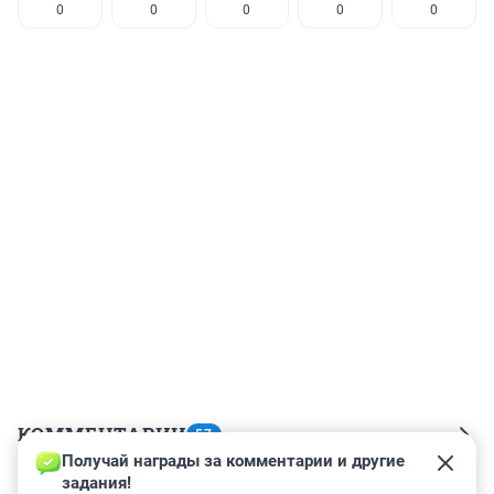
0
0
0
0
0
КОММЕНТАРИИ
57
Получай награды за комментарии и другие 
задания!
Гость