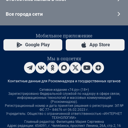
Все города сети
Мобильное приложение
Google Play
App Store
Мы в соцсетях
Контактные данные для Роскомнадзора и государственных органов
Сетевое издание «74.ру» (18+)
Зарегистрировано Федеральной службой по надзору в сфере связи,
информационных технологий и массовых коммуникаций
(Роскомнадзор).
Регистрационный номер и дата принятия решения о регистрации: ЭЛ №
ФС 77– 84676 от 06.02.2023 г.
Учредитель: Общество с ограниченной ответственностью «ИНТЕРНЕТ
ТЕХНОЛОГИИ»
Главный редактор: Филипцева Мария Сергеевна
Адрес редакции: 454091, г. Челябинск, проспект Ленина, 26А, стр.2, 16