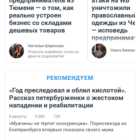
предприниматель из
атаки на WB
Тюмени — о том, как
уничтожили
реально устроен
православный 
бизнес со складами
одежды из Чел
дешевых товаров
— исповедь
предпринимат
Наталья Шорохова
Ольга Емельян
Открыла кофейную точку на
деньги соцразвития
РЕКОМЕНДУЕМ
«Год преследовал и облил кислотой».
Рассказ петербурженки о жестоком
нападении и реабилитации
8 августа
9 583
129
«Мужчины не терпят конкуренции». Порнозвезда из
Екатеринбурга впервые показала своего мужа