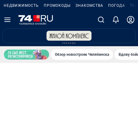
НЕДВИЖИМОСТЬ
ПРОМОКОДЫ
ЗНАКОМСТВА
ПОГОДА
ТЕ
Обзор новостроек Челябинска
Вдову бойц