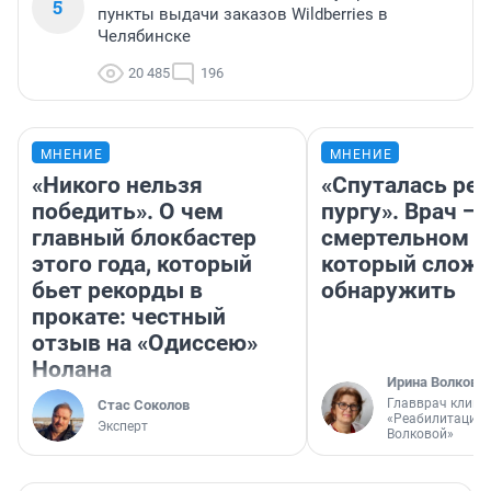
5
пункты выдачи заказов Wildberries в
Челябинске
20 485
196
МНЕНИЕ
МНЕНИЕ
«Никого нельзя
«Спуталась реч
победить». О чем
пургу». Врач — 
главный блокбастер
смертельном д
этого года, который
который слож
бьет рекорды в
обнаружить
прокате: честный
отзыв на «Одиссею»
Нолана
Ирина Волкова
Главврач клини
Стас Соколов
«Реабилитация 
Эксперт
Волковой»