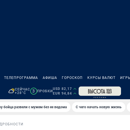
ТЕЛЕПРОГРАММА
АФИША
ГОРОСКОП
КУРСЫ ВАЛЮТ
ИГР
USD 82,17
СЕЙЧАС
3
ПРОБКИ
+28°C
EUR 94,84
у бойца развели с мужем без ее ведома
С чего начать новую жизнь
ДРОБНОСТИ