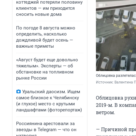
коттеджей потеряли половину
клиентов — им приходится
сносить новые дома
По погоде 8 августа можно
определить, насколько
дождливой будет осень —
важные приметы
«Август будет еще довольно
тяжелым». Эксперты — об
обстановке на топливном
Облицовка разлетелас
рынке России
Источник: 
Валентина 
Уральский даосизм. Ищем
Облицовка рухну
самое близкое к Челябинску
(и глухое) место с крутыми
2019-м. В комп
ландшафтами (фоторепортаж)
ветром.
Россиянина арестовали за
— Причиной про
звезды в Telegram — что он
натворил