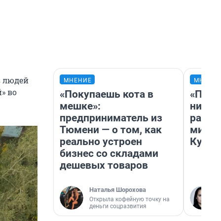
з людей
МНЕНИЕ
МНЕНИ
» во
«Покупаешь кота в
«Позд
мешке»:
никог
предприниматель из
распи
Тюмени — о том, как
минус
реально устроен
Кузи 
бизнес со складами
дешевых товаров
Наталья Шорохова
Открыла кофейную точку на
деньги соцразвития