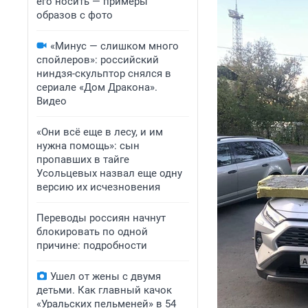
его носить — примеры
образов с фото
«Минус — слишком много
спойлеров»: российский
ниндзя-скульптор снялся в
сериале «Дом Дракона».
Видео
«Они всё еще в лесу, и им
нужна помощь»: сын
пропавших в тайге
Усольцевых назвал еще одну
версию их исчезновения
Переводы россиян начнут
блокировать по одной
причине: подробности
Ушел от жены с двумя
детьми. Как главный качок
«Уральских пельменей» в 54