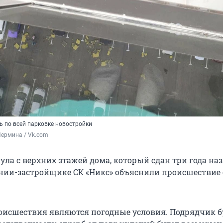
ь по всей парковке новостройки
Пермина / Vk.com
ла с верхних этажей дома, который сдан три года наз
ании-застройщике СК «Никс» объяснили происшестви
исшествия являются погодные условия. Подрядчик б