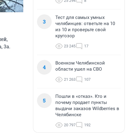
25 294
8
Тест для самых умных
3
челябинцев: ответьте на 10
из 10 и проверьте свой
кругозор
ей,
 3а.
23 245
17
Военком Челябинской
4
области ушел на СВО
21 263
107
Пошли в «отказ». Кто и
5
почему продает пункты
выдачи заказов Wildberries в
Челябинске
20 797
192