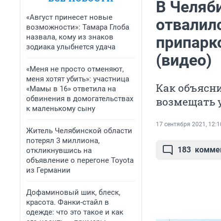
В Челяб
«Август принесет новые
отвалилс
возможности»: Тамара Глоба
назвала, кому из знаков
припарк
зодиака улыбнется удача
(видео)
«Меня не просто отменяют,
меня хотят убить»: участница
Как объясни
«Мамы в 16» ответила на
обвинения в домогательствах
возмещать 
к маленькому сыну
17 сентября 2021, 12:1
Житель Челябинской области
потерял 3 миллиона,
183
комме
откликнувшись на
объявление о перегоне Toyota
из Германии
Дофаминовый шик, блеск,
красота. Фанки-стайл в
одежде: что это такое и как