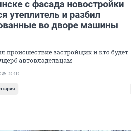
инске с фасада новостройки
я утеплитель и разбил
ованные во дворе машины
л происшествие застройщик и кто будет
ущерб автовладельцам
0
29 619
нтария