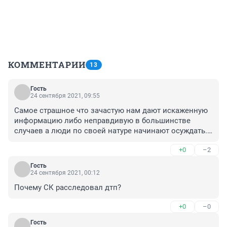
КОММЕНТАРИИ
13
Гость
24 сентября 2021, 09:55
Самое страшное что зачастую нам дают искаженную 
информацию либо неправдивую в большинстве 
случаев а люди по своей натуре начинают осуждать.А 
эта история сплошные дебри и сказка в которой до 
+0
–2
сих пор никто так и не разобрался,если бы знали все 
весомые детали люди бы ужаснулись.Во-первых она 
Гость
ему не жена и никакая это не семья,до сих пор 
24 сентября 2021, 00:12
неизвестно кто же был за рулем и самое главное 
Почему СК расследовал дтп?
вина недосказана и не подтверждена ни одним 
следственным действием!Очень страшно и печально 
+0
–0
что не старались разобраться а просто сваливают на 
человека.
Гость