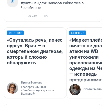
5
пункты выдачи заказов Wildberries в
Челябинске
20 739
192
МНЕНИЕ
МНЕНИЕ
«Спуталась речь, понес
«Маркетплейс 
пургу». Врач — о
ничего не долж
смертельном диагнозе,
атаки на WB
который сложно
уничтожили
обнаружить
православный 
одежды из Чел
— исповедь
предпринимат
Ирина Волкова
Главврач клиники
Ольга Емельян
«Реабилитация доктора
Волковой»