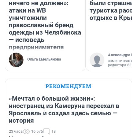
ничего не должен»:
были страшные
атаки на WB
туристка расск
уничтожили
отдыхе в Крым
православный бренд
одежды из Челябинска
— исповедь
предпринимателя
Александра Ис
Ольга Емельянова
заместитель гл
редактора 63.RU
РЕКОМЕНДУЕМ
«Мечтал о большой жизни»:
иностранец из Камеруна переехал в
Ярославль и создал здесь семью —
история
23 часа
16 575
18