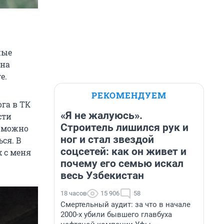
ные
 на
е.
РЕКОМЕНДУЕМ
ога в ТК
«Я не жалуюсь».
сти
Строитель лишился рук и
к можно
ног и стал звездой
ься. В
соцсетей: как он живет и
х с меня
почему его семью искал
весь Узбекистан
18 часов
15 906
58
Смертельный аудит: за что в начале
2000-х убили бывшего главбуха