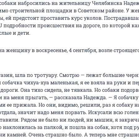
собаки набросились на жительницу Челябинска Надеж
имо строительной площадки в Советском районе. У 
, ей предстоит проставить курс уколов. Пострадавша
RU подробности происшествия на дороге, по которой к
слые и дети.
а женщину в воскресенье, 4 сентября, возле строяще
газин, шла по тротуару. Смотрю — лежат большие чер
я собачка чихуа-хуа маленькая, я ее взяла на руки и п
дороги. Она тихо сидела, не тявкала. Но собаки подор
 на меня прыгать, — рассказала Надежда. — Я собачку
 ее прижала. Но они, видимо, решили, раз я собаку н
отдала, значит надо меня порвать. Искусали всю голен
тавили. Рядом не было ни людей, ни машин, я закрич
о наклонилась за палкой, и пошла на собак, хотя под р
ни камней. Очень страшно было. А теперь мне страшно