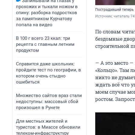
Запинывали на глазах у
прохожих и тыкали ножом в
Пострадавшей теперь 
спину: разборка подростков
Источник: 
читатель 74
за памятником Курчатову
попала на видео
По словам чита
бездомные двор
В 100 г всего 23 ккал: три
рецепта с главным летним
строительной п
продуктом
— А это место —
Справится даже школьник:
«Кольцо». Там л
пройдите тест по географии, в
котором очень стыдно
никто не думает
ошибиться
ждать всё что у
моем случае мог
Множество сайтов враз стали
ростом. Запрост
недоступны: массовый сбой
произошел в Рунете
Для местных жителей и
туристов: в Миассе обновили
телеком-инфраструктуру