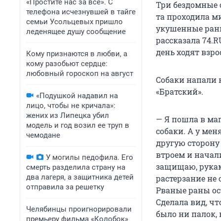
«Простите нас за всё». С
Три бездомные 
телефона исчезнувшей в тайге
та проходила м
семьи Усольцевых пришло
укушенные раны
леденящее душу сообщение
рассказала 74.
день ходят взро
Кому признаются в любви, а
кому разобьют сердце:
любовный гороскоп на август
Собаки напали н
«Братский».
«Подушкой надавил на
лицо, чтобы не кричала»:
жених из Липецка убил
— Я пошла в ма
модель и год возил ее труп в
собаки. А у мен
чемодане
другую сторону 
втроем и начали
У могилы педофила. Его
защищаю, руками
смерть разделила страну на
два лагеря, а защитника детей
растерзание не 
отправила за решетку
Рваные раны ос
Сделала вид, чт
Челябинцы проигнорировали
было ни палок, 
премьеру фильма «Колобок»