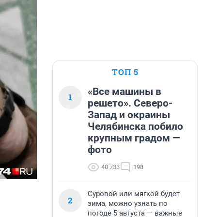
ТОП 5
«Все машины в
1
решето». Северо-
Запад и окраины
Челябинска побило
крупным градом —
фото
40 733
198
Суровой или мягкой будет
2
зима, можно узнать по
погоде 5 августа — важные