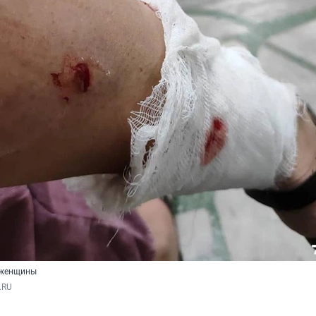
 женщины
.RU