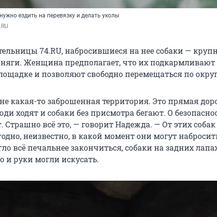
нужно ездить на перевязку и делать уколы
.RU
тельницы 74.RU, набросившиеся на нее собаки — круп
няги. Женщина предполагает, что их подкармливают
лощадке и позволяют свободно перемещаться по округ
 не какая-то заброшенная территория. Это прямая дор
юди ходят и собаки без присмотра бегают. О безопасно
. Страшно всё это, — говорит Надежда. — От этих соба
годно, неизвестно, в какой момент они могут набросит
ло всё печальнее закончиться, собаки на задних лапа
о и руки могли искусать.