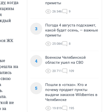
ду, когда
приметы
женщины
26 346
9
я
аждый
Погода 4 августа подскажет,
3
какой будет осень, — важные
приметы
гося ЖК
25 084
8
Военком Челябинской
ные
4
области ушел на СВО
ерешла на
20 711
109
вались
 свою
а
Пошли в «отказ». Кто и
5
почему продает пункты
ь.
выдачи заказов Wildberries в
ала.
Челябинске
укой не
 за
19 819
195