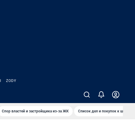
Ы
ZODY
Спор властей и застройщика из-за ЖК
Список дел и покупок к школе