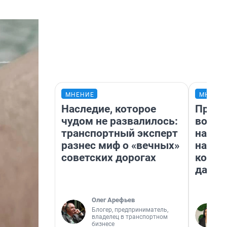
МНЕНИЕ
МНЕНИ
Наследие, которое
Прода
чудом не развалилось:
возьм
транспортный эксперт
нам г
разнес миф о «вечных»
налог
советских дорогах
косне
даже 
Олег Арефьев
Блогер, предприниматель,
владелец в транспортном
бизнесе