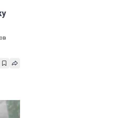
ку
ов