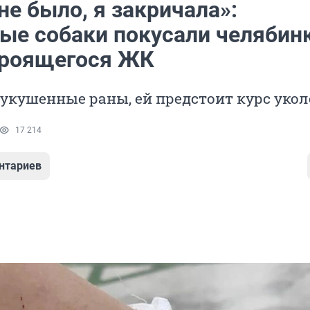
е было, я закричала»:
ые собаки покусали челябин
троящегося ЖК
укушенные раны, ей предстоит курс укол
17 214
нтариев