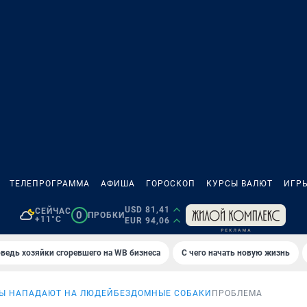
ТЕЛЕПРОГРАММА
АФИША
ГОРОСКОП
КУРСЫ ВАЛЮТ
ИГР
USD 81,41
СЕЙЧАС
0
ПРОБКИ
+11°C
EUR 94,06
ведь хозяйки сгоревшего на WB бизнеса
С чего начать новую жизнь
Ы НАПАДАЮТ НА ЛЮДЕЙ
БЕЗДОМНЫЕ СОБАКИ
ПРОБЛЕМА