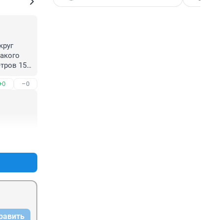
руг 
акого 
тров 15-
к 
+0
–0
+0
–0
равить