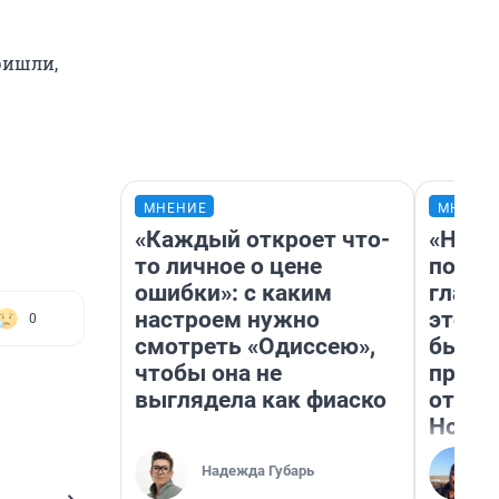
ришли,
МНЕНИЕ
МНЕНИ
«Каждый откроет что-
«Нико
то личное о цене
побед
ошибки»: с каким
главн
настроем нужно
этого
0
смотреть «Одиссею»,
бьет 
чтобы она не
прока
выглядела как фиаско
отзыв
Нолан
Надежда Губарь