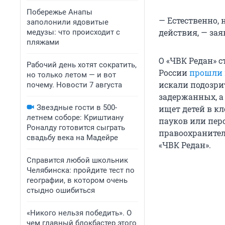
Побережье Анапы
— Естественно,
заполонили ядовитые
действия, — за
медузы: что происходит с
пляжами
О «ЧВК Редан» 
Рабочий день хотят сократить,
России
прошли 
но только летом — и вот
искали подозрит
почему. Новости 7 августа
задержанных, а
Звездные гости в 500-
ищет детей в к
летнем соборе: Криштиану
пауков или пер
Роналду готовится сыграть
правоохранител
свадьбу века на Мадейре
«ЧВК Редан».
Справится любой школьник
Челябинска: пройдите тест по
географии, в котором очень
стыдно ошибиться
«Никого нельзя победить». О
чем главный блокбастер этого