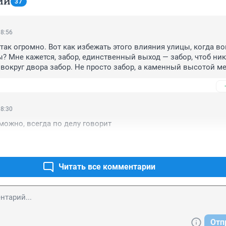
ИИ
37
18:56
так огромно. Вот как избежать этого влияния улицы, когда вок
 Мне кажется, забор, единственный выход — забор, чтоб ник
 вокруг двора забор. Не просто забор, а каменный высотой ме
о орнамент из проволочки, хорошо бы из колючей, можно и то
эстетического разнообразия." А. Райкин. Классика.
18:30
можно, всегда по делу говорит
Читать все комментарии
Отп