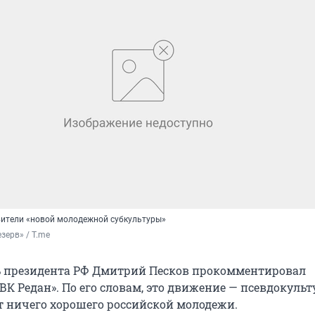
вители «новой молодежной субкультуры»
зерв» / T.me
ь президента РФ Дмитрий Песков прокомментировал
К Редан». По его словам, это движение — псевдокульт
ет ничего хорошего российской молодежи.