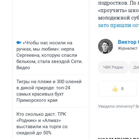
подростков. По
«проучить» шко
молодежной суб
зато пришли с
Виктор 
«Чтобы нас носили на
ручках, мы любим»: нерпа
Журналист 
Сергеевна, которую спасли
бельком, стала звездой Сети.
Видео
ЧВК Редан
Дм
Тигры на пляже и 300 оленей
в дикой природе: топ-24
0
самых красивых бухт
Приморского края
Увидели опечатку? В
Кто сколько даст. ТРК
«Родник» и «Алмаз»
выставили на торги со
скидкой до 50%