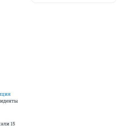
иция
циденты
али 15