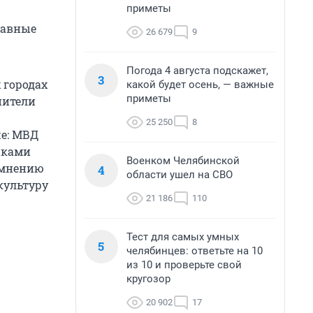
приметы
равные
26 679
9
Погода 4 августа подскажет,
3
 городах
какой будет осень, — важные
приметы
нители
25 250
8
же: МВД
нками
Военком Челябинской
 мнению
4
области ушел на СВО
культуру
21 186
110
Тест для самых умных
5
челябинцев: ответьте на 10
из 10 и проверьте свой
кругозор
20 902
17