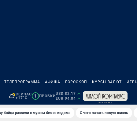
ТЕЛЕПРОГРАММА
АФИША
ГОРОСКОП
КУРСЫ ВАЛЮТ
ИГР
USD 82,17
СЕЙЧАС
1
ПРОБКИ
+17°C
EUR 94,84
у бойца развели с мужем без ее ведома
С чего начать новую жизнь