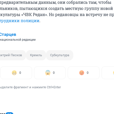
 предварительным данным, они собрались там, чтобы
льников, пытающихся создать местную группу новой
культуры «ЧВК Редан». Но редановцы на встречу не п
отрудники полиции
.
Старцев
национальной редакции
итрий Песков
Кремль
Субкультура
0
0
0
ыделите фрагмент и нажмите Ctrl+Enter