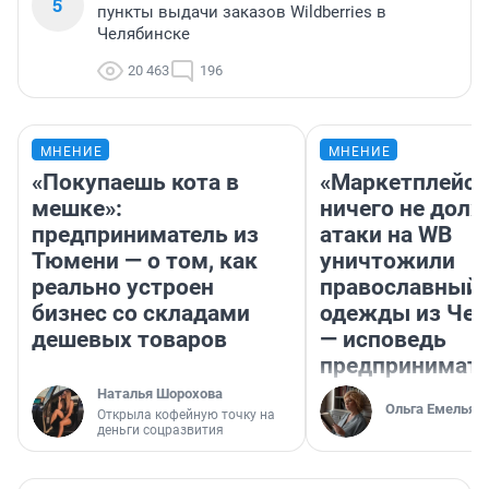
5
пункты выдачи заказов Wildberries в
Челябинске
20 463
196
МНЕНИЕ
МНЕНИЕ
«Покупаешь кота в
«Маркетплейс 
мешке»:
ничего не долж
предприниматель из
атаки на WB
Тюмени — о том, как
уничтожили
реально устроен
православный 
бизнес со складами
одежды из Чел
дешевых товаров
— исповедь
предпринимат
Наталья Шорохова
Ольга Емельян
Открыла кофейную точку на
деньги соцразвития