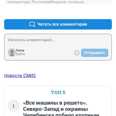
прокуратура, Роспортребнадзор, полиция, 
Администрация района? Возможно, у фирмы есть еще 
+1
–0
очень много других нарушений, нужно проверить 
бизнес полностью, в том числе по направлению 
оптимизации налогообложения, поддержки СВО, 
Читать все комментарии
торговли контофактом
Гость
Отправить
Войти
Новости СМИ2
ТОП 5
«Все машины в решето».
1
Северо-Запад и окраины
Челябинска побило крупным