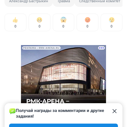
Александр Бастрыкин
Травма
Следственный комитет
0
0
0
0
0
РЕКЛАМА • RMK-ARENA.RU
Получай награды за комментарии и другие 
задания!