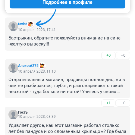
Подробнее в профиле
КОММЕНТАРИИ
71
taxist
10 апреля 2023, 17:41
Бастрыкин, обратите пожалуйста внимание на сине 
-желтую вывеску!!!
+0
–0
Алексей275
10 апреля 2023, 11:10
Отвратительный магазин, продавцы полное дно, ни в 
чем не разбираются, грубят, и разговаривают с такой 
неохотой - туда больше ни ногой! Учитесь у своих 
коллег с филиала в Лайнере!!!

+1
–0
Как велосипедист с 20-ти летним стажем знаю все 
магазины города, но такого днища как филиал на 
Гость
Воровского ни кому не посоветую!!!
10 апреля 2023, 08:39
Удивляет другое, как этот магазин работал столько 
лет без пандуса и со сломанным крыльцом? Где была 