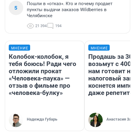
Пошли в «отказ». Кто и почему продает
5
пункты выдачи заказов Wildberries в
Челябинске
21 394
194
МНЕНИЕ
МНЕНИЕ
Колобок-колобок, я
Продашь за 300
тебя боюсь! Ради чего
возьмут с 4000
отложили прокат
нам готовит н
«Человека-паука» —
налоговый зако
отзыв о фильме про
коснется импор
«человека-булку»
даже репетито
Надежда Губарь
Анастасия Зав