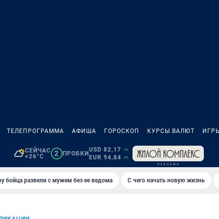
ТЕЛЕПРОГРАММА
АФИША
ГОРОСКОП
КУРСЫ ВАЛЮТ
ИГР
USD 82,17
СЕЙЧАС
2
ПРОБКИ
+26°C
EUR 94,84
у бойца развели с мужем без ее ведома
С чего начать новую жизнь