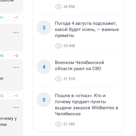
мешком 
26 956
+1
–1
Погода 4 августа подскажет,
3
какой будет осень, — важные
приметы
25 448
+0
–0
Военком Челябинской
4
области ушел на СВО
е 
21 518
Пошли в «отказ». Кто и
+2
–1
5
почему продает пункты
выдачи заказов Wildberries в
Челябинске
очему у 
21 382
ем 