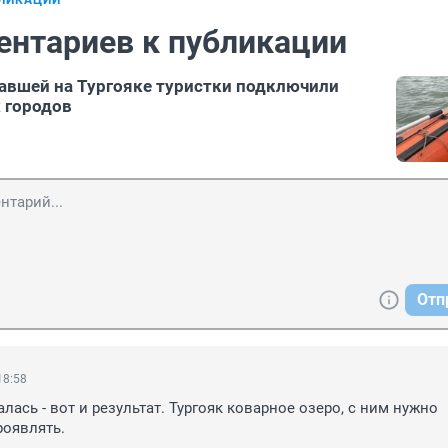
БЛИКАЦИИ
ентариев к публикации
авшей на Тургояке туристки подключили
х городов
Отп
18:58
лась - вот и результат. Тургояк коварное озеро, с ним нужно 
роявлять.