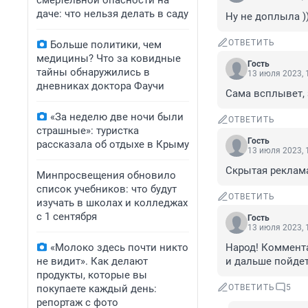
смертельной опасности на
даче: что нельзя делать в саду
Ну не доплыла )
ОТВЕТИТЬ
Больше политики, чем
медицины? Что за ковидные
Гость
тайны обнаружились в
13 июля 2023, 
дневниках доктора Фаучи
Сама всплывет, 
«За неделю две ночи были
ОТВЕТИТЬ
страшные»: туристка
Гость
рассказала об отдыхе в Крыму
13 июля 2023, 
Скрытая реклам
Минпросвещения обновило
список учебников: что будут
ОТВЕТИТЬ
изучать в школах и колледжах
с 1 сентября
Гость
13 июля 2023, 
«Молоко здесь почти никто
Народ! Коммента
не видит». Как делают
и дальше пойдет
продукты, которые вы
покупаете каждый день:
ОТВЕТИТЬ
5
репортаж с фото