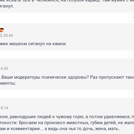
же искать. Все в Челябинск, на голубой карьер. Там мужик с 
иганул.
3, 05:44
ужик мешком сиганул на камни
16:26
 ..Ваши модераторы психически здоровы? Раз пропускают таки
мменты;
16:14
ное, равнодушие людей к чужому горю, а потом удивляемся, п
токости: бросаем на произвол животных, губим детей, не жале
вам и комментарии... а ведь она чья то дочь, жена, мать..