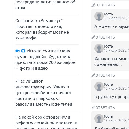
пострадали дети: главное об
ОТВЕТИТЬ
атаке
Гость
13 июля 2023, 
Сыграем в «Ромашку»?
Простая головоломка,
А может - к муж
которая взбодрит мозг не
хуже кофе
ОТВЕТИТЬ
Гость
«Кто-то считает меня
13 июля 2023, 
сумасшедшей». Художница
Характер коммент
приютила дома 200 жирафов
сожалению...
— фото и видео
ОТВЕТИТЬ
«Нас лишают
Гость
инфраструктуры». Улицу в
13 июля 2023, 
центре Челябинска начали
в русалку превра
чистить от парковок,
разозлив местных жителей
ОТВЕТИТЬ
На какой срок отодвинули
Гость
13 июля 2023, 
реформу семейной ипотеки: в
правительстве назвали риски