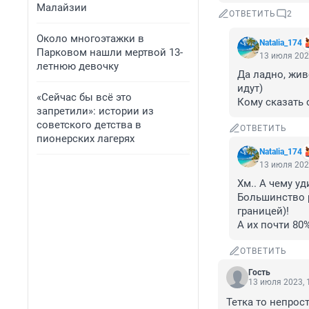
Малайзии
ОТВЕТИТЬ
2
Около многоэтажки в
Natalia_174
Парковом нашли мертвой 13-
13 июля 202
летнюю девочку
Да ладно, жив
идут)

«Сейчас бы всё это
Кому сказать 
запретили»: истории из
советского детства в
ОТВЕТИТЬ
пионерских лагерях
Natalia_174
13 июля 202
Хм.. А чему уд
Большинство р
границей)! 

А их почти 80%
ОТВЕТИТЬ
Гость
13 июля 2023, 
Тетка то непрос