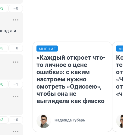
+3
–0
ад а и 
+3
–0
МНЕНИЕ
МНЕНИ
«Каждый откроет что-
Колоб
то личное о цене
тебя 
ошибки»: с каким
отлож
настроем нужно
«Чело
+0
–1
смотреть «Одиссею»,
отзыв
чтобы она не
«чело
выглядела как фиаско
+3
–0
Надежда Губарь