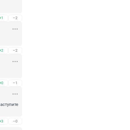
+1
–2
+2
–2
+0
–1
аступите 
+3
–0