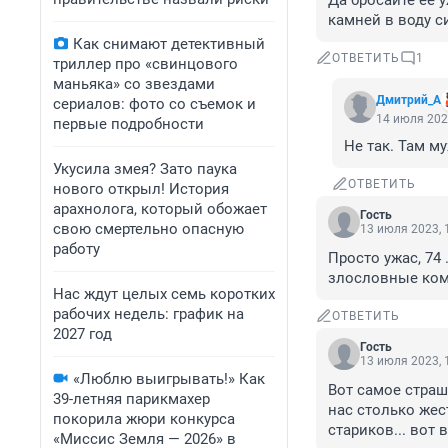
Да бросайте её у
камней в воду с
Как снимают детективный
ОТВЕТИТЬ
1
триллер про «свинцового
маньяка» со звездами
Дмитрий_А
сериалов: фото со съемок и
14 июля 202
первые подробности
Не так. Там м
Укусила змея? Зато паука
ОТВЕТИТЬ
нового открыл! История
арахнолога, который обожает
Гость
свою смертельно опасную
13 июля 2023, 
работу
Просто ужас, 74
злословные ко
Нас ждут целых семь коротких
рабочих недель: график на
ОТВЕТИТЬ
2027 год
Гость
13 июля 2023, 
«Люблю выигрывать!» Как
Вот самое страш
39-летняя парикмахер
нас столько жес
покорила жюри конкурса
стариков... вот 
«Миссис Земля — 2026» в