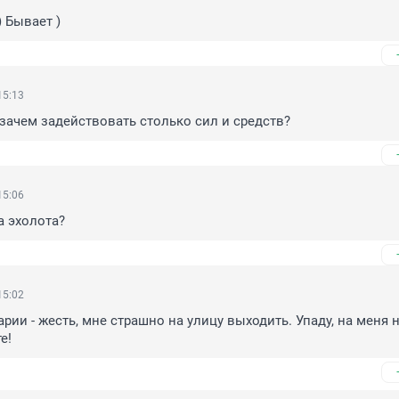
) Бывает )
15:13
зачем задействовать столько сил и средств?
15:06
а эхолота?
15:02
рии - жесть, мне страшно на улицу выходить. Упаду, на меня н
е!