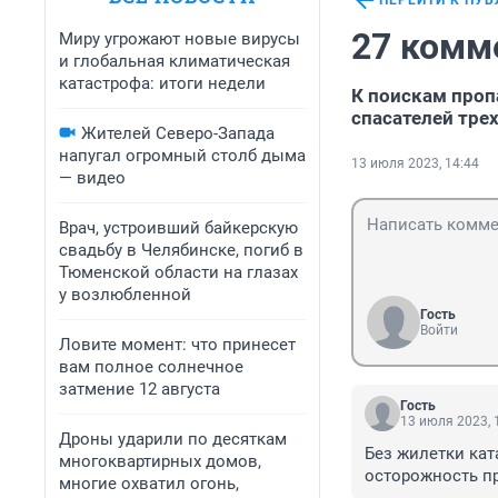
ПЕРЕЙТИ К ПУ
27 комм
Миру угрожают новые вирусы
и глобальная климатическая
катастрофа: итоги недели
К поискам проп
спасателей тре
Жителей Северо-Запада
напугал огромный столб дыма
13 июля 2023, 14:44
— видео
Врач, устроивший байкерскую
свадьбу в Челябинске, погиб в
Тюменской области на глазах
у возлюбленной
Гость
Войти
Ловите момент: что принесет
вам полное солнечное
затмение 12 августа
Гость
13 июля 2023, 
Дроны ударили по десяткам
Без жилетки ката
многоквартирных домов,
осторожность п
многие охватил огонь,