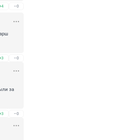
+4
–0
арш 
+3
–0
ли за 
+3
–0