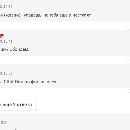
3, 15:39
й (жизни) - упадешь, на тебя ещё и наступят
3, 15:41
пим? Обойдём.
3, 15:59
не США.Нам по фиг ,на всех.
ь ещё 2 ответа
15:01