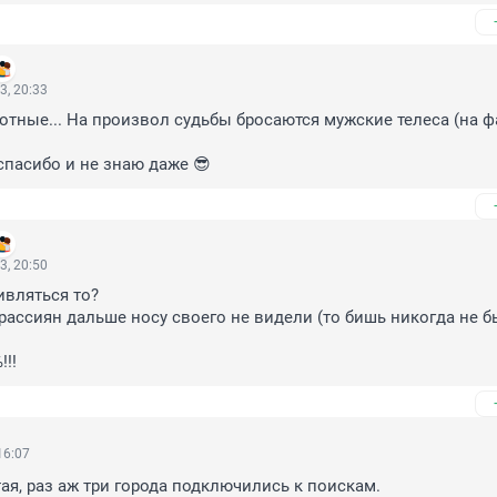
3, 20:33
отные... На произвол судьбы бросаются мужские телеса (на ф
спасибо и не знаю даже 😎
3, 20:50
ивляться то? 

ассиян дальше носу своего не видели (то бишь никогда не бы
!!!
16:07
тая, раз аж три города подключились к поискам.