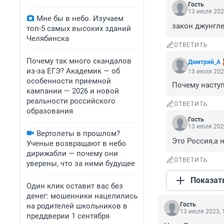
Гость
13 июля 202
Мне бы в небо. Изучаем
закон джунгле
топ-5 самых высоких зданий
Челябинска
ОТВЕТИТЬ
Почему так много скандалов
Дмитрий_А
из-за ЕГЭ? Академик — об
13 июля 202
особенности приемной
Почему насту
кампании — 2026 и новой
реальности российского
ОТВЕТИТЬ
образования
Гость
13 июля 202
Вертолеты в прошлом?
Это Россия,а 
Ученые возвращают в небо
дирижабли — почему они
ОТВЕТИТЬ
уверены, что за ними будущее
Показат
Один клик оставит вас без
денег: мошенники нацелились
Гость
на родителей школьников в
13 июля 2023, 
преддверии 1 сентября