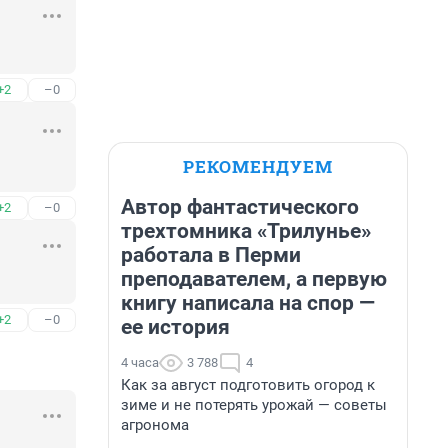
+2
–0
РЕКОМЕНДУЕМ
Автор фантастического
+2
–0
трехтомника «Трилунье»
работала в Перми
преподавателем, а первую
книгу написала на спор —
+2
–0
ее история
4 часа
3 788
4
Как за август подготовить огород к
зиме и не потерять урожай — советы
агронома