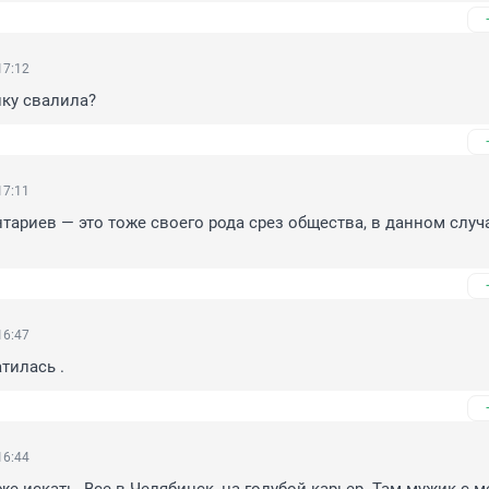
17:12
ику свалила?
17:11
ариев — это тоже своего рода срез общества, в данном случае
16:47
тилась .
16:44