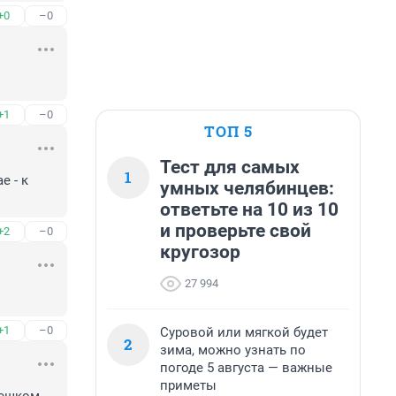
+0
–0
+1
–0
ТОП 5
Тест для самых
1
 - к 
умных челябинцев:
ответьте на 10 из 10
и проверьте свой
+2
–0
кругозор
27 994
+1
–0
Суровой или мягкой будет
2
зима, можно узнать по
погоде 5 августа — важные
приметы