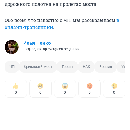
дорожного полотна на пролетах моста.
Обо всем, что известно о ЧП, мы рассказываем
в
онлайн-трансляции
.
Илья Ненко
Шеф-редактор evergreen-редакции
ЧП
Крымский мост
Теракт
НАК
Россия
Укра
0
0
0
0
0