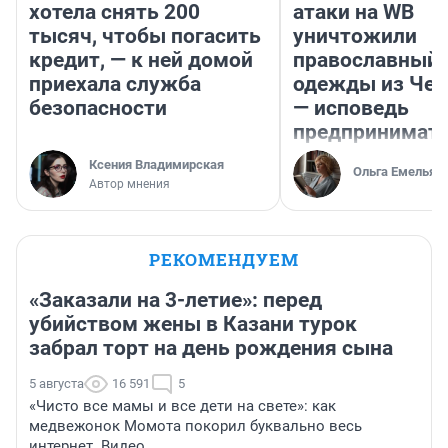
хотела снять 200
атаки на WB
тысяч, чтобы погасить
уничтожили
кредит, — к ней домой
православный 
приехала служба
одежды из Чел
безопасности
— исповедь
предпринимат
Ксения Владимирская
Ольга Емельян
Автор мнения
РЕКОМЕНДУЕМ
«Заказали на 3-летие»: перед
убийством жены в Казани турок
забрал торт на день рождения сына
5 августа
16 591
5
«Чисто все мамы и все дети на свете»: как
медвежонок Момота покорил буквально весь
интернет. Видео