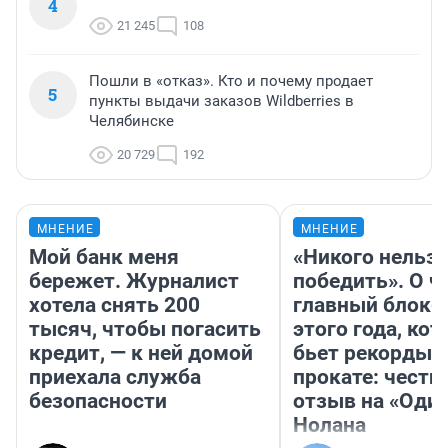
4
21 245
108
Пошли в «отказ». Кто и почему продает
5
пункты выдачи заказов Wildberries в
Челябинске
20 729
192
МНЕНИЕ
МНЕНИЕ
Мой банк меня
«Никого нельз
бережет. Журналист
победить». О ч
хотела снять 200
главный блокб
тысяч, чтобы погасить
этого года, ко
кредит, — к ней домой
бьет рекорды 
приехала служба
прокате: честн
безопасности
отзыв на «Оди
Нолана