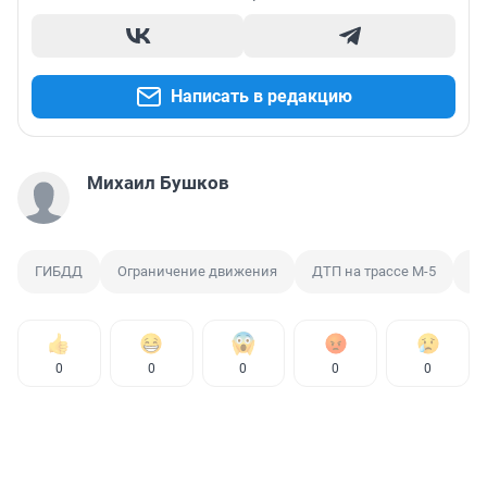
Написать в редакцию
Михаил Бушков
ГИБДД
Ограничение движения
ДТП на трассе М-5
Ма
0
0
0
0
0