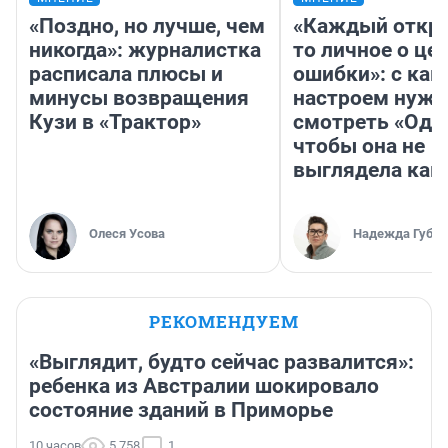
«Поздно, но лучше, чем
«Каждый откро
никогда»: журналистка
то личное о це
расписала плюсы и
ошибки»: с как
минусы возвращения
настроем нужн
Кузи в «Трактор»
смотреть «Оди
чтобы она не
выглядела как
Олеся Усова
Надежда Губар
РЕКОМЕНДУЕМ
«Выглядит, будто сейчас развалится»:
ребенка из Австралии шокировало
состояние зданий в Приморье
10 часов
5 758
1