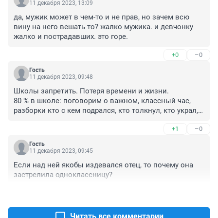
11 декабря 2023, 13:09
да, мужик может в чем-то и не прав, но зачем всю 
вину на него вешать то? жалко мужика. и девчонку 
жалко и пострадавших. это горе.
+0
–0
Гость
11 декабря 2023, 09:48
Школы запретить. Потеря времени и жизни. 

80 % в школе: поговорим о важном, классный час, 
разборки кто с кем подрался, кто толкнул, кто украл, 
кто снежок в лицо кинул, кто пинался, кто на попу 
+1
–0
упал, бесконечные разборки в классе у 14 - летних в 
реальном времени и так далее.

Гость
Сейчас из - за холодов в зуме учатся по домам сидят, 
11 декабря 2023, 09:45
можно несколько дней выдохнуть. Каждый день, как 
Если над ней якобы издевался отец, то почему она 
на вулкане.

застрелила одноклассницу?
 Неэффективное использование времени.

Перевести всех на домашнее обучение.
+0
–0
Читать все комментарии