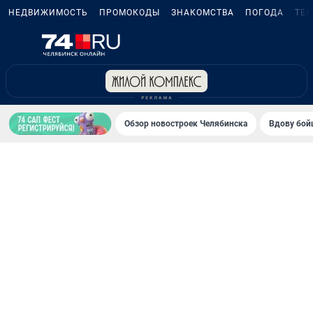
НЕДВИЖИМОСТЬ
ПРОМОКОДЫ
ЗНАКОМСТВА
ПОГОДА
ТЕ
Обзор новостроек Челябинска
Вдову бойц