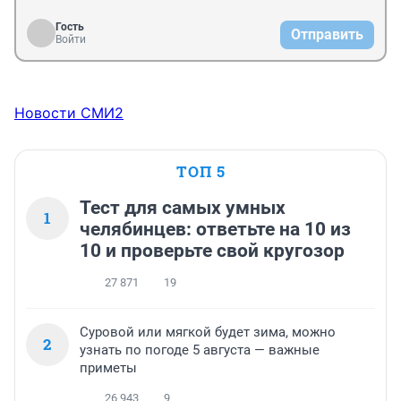
Важнейшими составляющими в современном 
либерализме признаются свобода слова (свобода 
Гость
Отправить
публичного высказывания), свобода совести 
Войти
(отделение религии от государства, светское 
государство и общество), право на легальное участие 
в политической борьбе.

Новости СМИ2
В экономическом отношении принципами 
либерализма являются неприкосновенность частной 
собственности, свобода торговли и 
ТОП 5
предпринимательства.
Тест для самых умных
1
челябинцев: ответьте на 10 из
10 и проверьте свой кругозор
27 871
19
Суровой или мягкой будет зима, можно
2
узнать по погоде 5 августа — важные
приметы
26 943
9