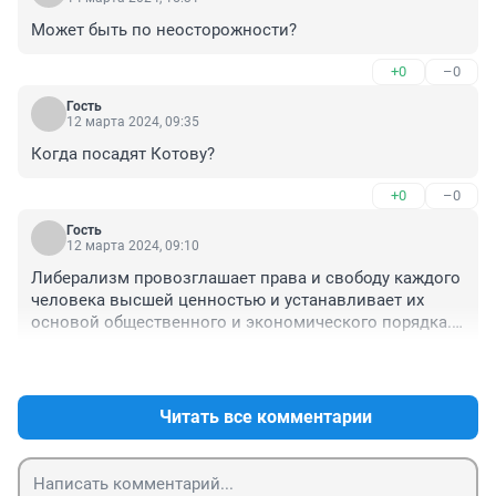
Может быть по неосторожности?
+0
–0
Гость
12 марта 2024, 09:35
Когда посадят Котову?
+0
–0
Гость
12 марта 2024, 09:10
Либерализм провозглашает права и свободу каждого 
человека высшей ценностью и устанавливает их 
основой общественного и экономического порядка. 
Либерализм — стремление к свободе человека от 
+0
–0
стеснений, налагаемых религией, традицией, 
государством и т. д., и к общественным реформам, 
имеющим целью свободу личности и общества. При 
Читать все комментарии
этом возможности государства и церкви влиять на 
жизнь общества ограничиваются конституцией.
