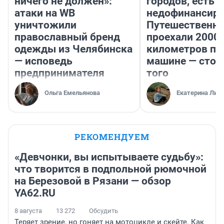
ничего не должен»:
городов, есть
атаки на WB
недофинансиро
уничтожили
Путешественн
православный бренд
проехали 2000
одежды из Челябинска
километров по 
— исповедь
машине — стои
предпринимателя
того
Ольга Емельянова
Екатерина Лит
РЕКОМЕНДУЕМ
«Девчонки, вы испытываете судьбу»:
что творится в подпольной рюмочной
на Березовой в Рязани — обзор
YA62.RU
8 августа
13 272
Обсудить
Теряет зрение, но гоняет на мотоцикле и скейте. Как