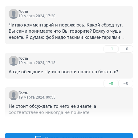
Гость
19 марта 2024, 17:20
Читаю комментарий и поражаюсь. Какой сброд тут. 
Вы сами понимаете что Вы говорите? Всякую чушь 
несёте. Я думаю фсб надо такими комментариями 
заняться, чтобы привлечь к ответственности чтобы 
+1
–0
поняли что нельзя оскорблять армию, людей кто 
воевал там и страну в которой Вы живёте. А человек 
Гость
про которого статья, был настоящим боевым 
19 марта 2024, 17:18
офицером. Который всю свою жизнь Ваши попы 
А где обещание Путина ввести налог на богатых?
защищал. Поэтому рты свой прикроите, чтобы к Вам 
не приехали люди в чёрных костюмах.
+0
–0
Гость
19 марта 2024, 09:55
Не стоит обсуждать то чего не знаете, а 
соответственно никогда не поймете
+1
–0