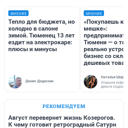
МНЕНИЕ
МНЕНИЕ
Тепло для бюджета, но
«Покупаешь ко
холодно в салоне
мешке»:
зимой. Тюменец 13 лет
предпринимате
ездит на электрокаре:
Тюмени — о том
плюсы и минусы
реально устро
бизнес со скл
дешевых това
Наталья Шорох
Денис Дедюхин
Открыла кофейн
деньги соцразв
РЕКОМЕНДУЕМ
Август перевернет жизнь Козерогов.
К чему готовит ретроградный Сатурн