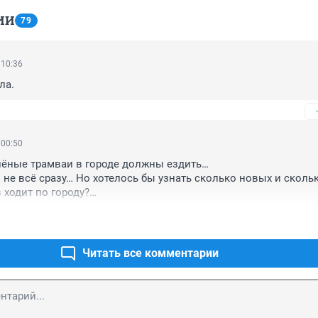
ИИ
79
 10:36
ла.
 00:50
ёные трамваи в городе должны ездить…

о не всё сразу… Но хотелось бы узнать сколько новых и скольк
ходит по городу?

одернизация? Модернизируют ли весь «трамваепарк»?🧐
Читать все комментарии