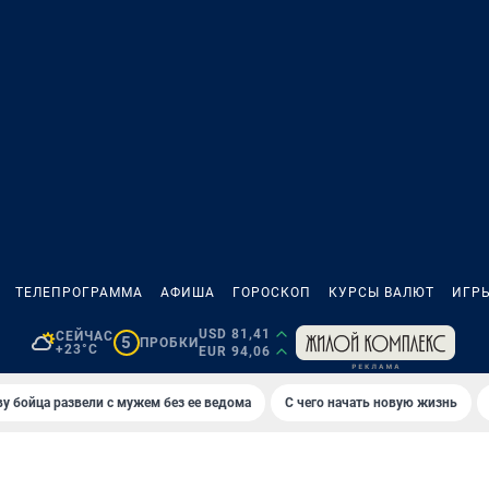
ТЕЛЕПРОГРАММА
АФИША
ГОРОСКОП
КУРСЫ ВАЛЮТ
ИГР
USD 81,41
СЕЙЧАС
5
ПРОБКИ
+23°C
EUR 94,06
у бойца развели с мужем без ее ведома
С чего начать новую жизнь