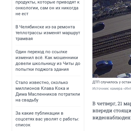
продукты, которые приводят к
онкологии, сам он их никогда
не ест
В Челябинске из-за ремонта
теплотрассы изменят маршрут
трамвая
Один переход по ссылке
изменил всё. Как мошенники
довели школьницу из Читы до
попытки поджога здания
Стало известно, сколько
ДТП случилось у оста
миллионов Клава Кока и
Источник: 
камера «Ин
Дима Масленников потратили
на свадьбу
В четверг, 21 м
впереди стоящи
За какие публикации в
видеонаблюдени
соцсетях вас уволят с работы:
список