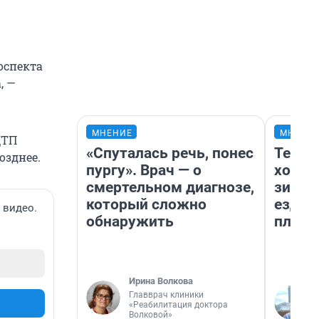
оспекта
, —
МНЕНИЕ
МНЕНИ
ДТП
«Спуталась речь, понес
Тепло
озднее.
пургу». Врач — о
холод
смертельном диагнозе,
зимой
который сложно
ездит
 видео.
обнаружить
плюсы
Ирина Волкова
Главврач клиники
«Реабилитация доктора
Волковой»