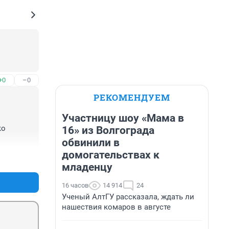
+0
–0
РЕКОМЕНДУЕМ
Участницу шоу «Мама в
о 
16» из Волгограда
обвинили в
домогательствах к
+1
–0
младенцу
16 часов
14 914
24
Ученый АлтГУ рассказала, ждать ли
нашествия комаров в августе