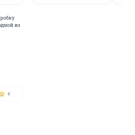
пробку
 одной из
0