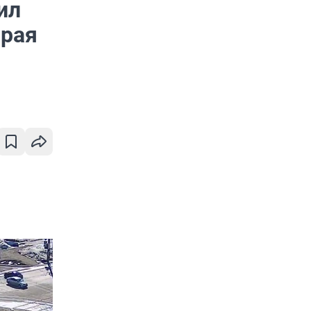
ил
орая