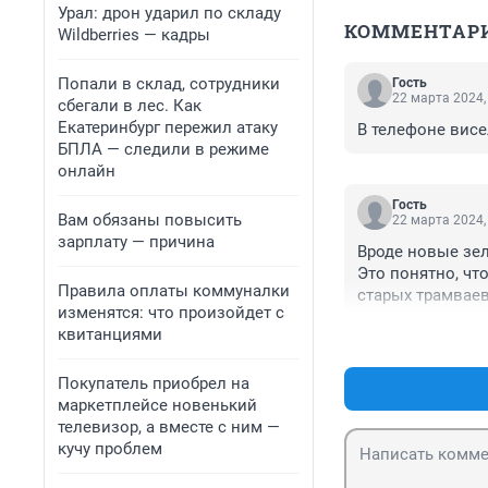
Урал: дрон ударил по складу
КОММЕНТАР
Wildberries — кадры
Попали в склад, сотрудники
Гость
22 марта 2024,
сбегали в лес. Как
Екатеринбург пережил атаку
В телефоне висе
БПЛА — следили в режиме
онлайн
Гость
Вам обязаны повысить
22 марта 2024,
зарплату — причина
Вроде новые зел
Это понятно, чт
Правила оплаты коммуналки
старых трамваев 
изменятся: что произойдет с
И как ведётся м
квитанциями
Покупатель приобрел на
маркетплейсе новенький
телевизор, а вместе с ним —
кучу проблем