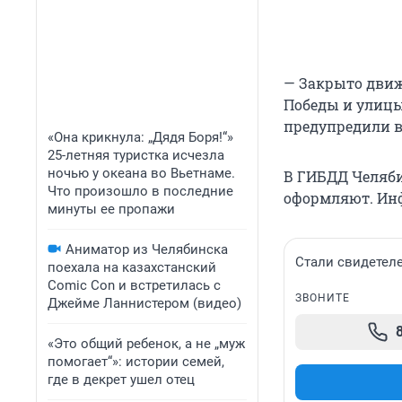
— Закрыто движ
Победы и улицы
предупредили в
«Она крикнула: „Дядя Боря!“»
25-летняя туристка исчезла
ночью у океана во Вьетнаме.
В ГИБДД Челяби
Что произошло в последние
оформляют. Инф
минуты ее пропажи
Аниматор из Челябинска
Стали свидетел
поехала на казахстанский
Comic Con и встретилась с
ЗВОНИТЕ
Джейме Ланнистером (видео)
«Это общий ребенок, а не „муж
помогает“»: истории семей,
где в декрет ушел отец