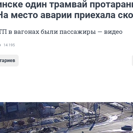
инске один трамвай протаран
На место аварии приехала ск
ТП в вагонах были пассажиры — видео
14 195
тариев