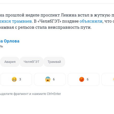
на прошлой неделе проспект Ленина встал в жуткую 
шихся трамваев
. В «ЧелябГЭТ» позднее
объяснили
, что
амвая с рельсов стала неисправность пути.
а Орлова
ль
Авария
ЧелябГЭТ
Трамвай
3
6
6
ыделите фрагмент и нажмите Ctrl+Enter