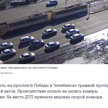
новки «Молдавская» на проспекте Победы
терсвязь»
арта, на проспекте Победы в Челябинске трамвай прот
й вагон. Происшествие попало на запись камеры
я. На место ДТП приехала машина скорой помощи.