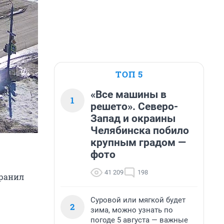
ТОП 5
«Все машины в
1
решето». Северо-
Запад и окраины
Челябинска побило
крупным градом —
фото
41 209
198
аранил
Суровой или мягкой будет
2
зима, можно узнать по
погоде 5 августа — важные