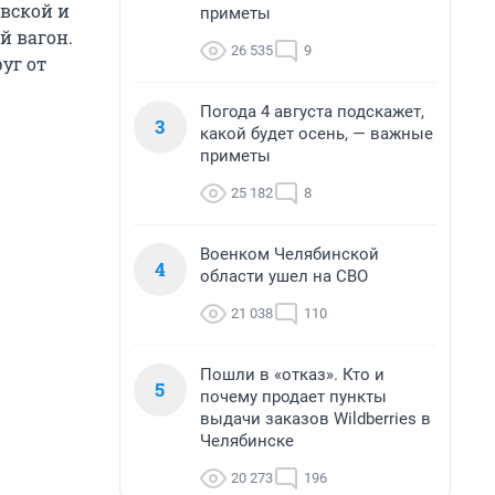
авской и
приметы
й вагон.
26 535
9
уг от
Погода 4 августа подскажет,
3
какой будет осень, — важные
приметы
25 182
8
Военком Челябинской
4
области ушел на СВО
21 038
110
Пошли в «отказ». Кто и
5
почему продает пункты
выдачи заказов Wildberries в
Челябинске
20 273
196