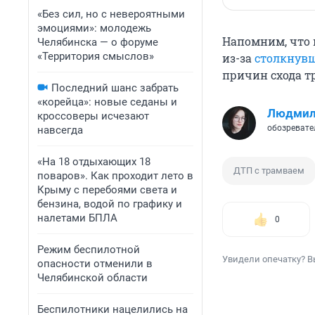
«Без сил, но с невероятными
эмоциями»: молодежь
Напомним, что 
Челябинска — о форуме
«Территория смыслов»
из-за
столкнув
причин схода тр
Последний шанс забрать
«корейца»: новые седаны и
Людмил
кроссоверы исчезают
обозревате
навсегда
«На 18 отдыхающих 18
ДТП с трамваем
поваров». Как проходит лето в
Крыму с перебоями света и
бензина, водой по графику и
налетами БПЛА
0
Режим беспилотной
Увидели опечатку? В
опасности отменили в
Челябинской области
Беспилотники нацелились на