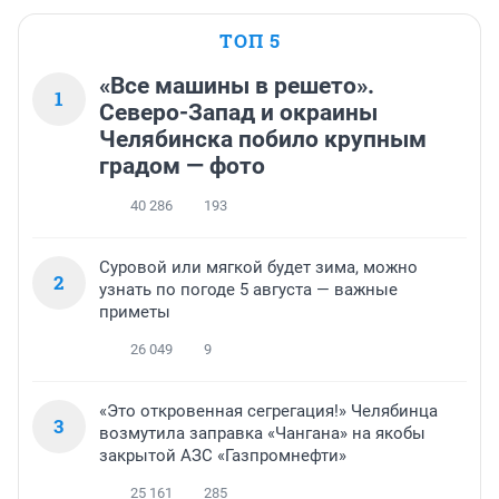
ТОП 5
«Все машины в решето».
1
Северо-Запад и окраины
Челябинска побило крупным
градом — фото
40 286
193
Суровой или мягкой будет зима, можно
2
узнать по погоде 5 августа — важные
приметы
26 049
9
«Это откровенная сегрегация!» Челябинца
3
возмутила заправка «Чангана» на якобы
закрытой АЗС «Газпромнефти»
25 161
285