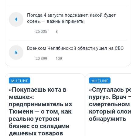
Погода 4 августа подскажет, какой будет
4
осень, — важные приметы
25 005
8
Военком Челябинской области ушел на СВО
5
20 399
109
МНЕНИЕ
МНЕНИЕ
«Покупаешь кота в
«Спуталась реч
мешке»:
пургу». Врач — 
предприниматель из
смертельном д
Тюмени — о том, как
который слож
реально устроен
обнаружить
бизнес со складами
дешевых товаров