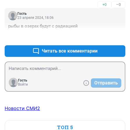
+0
–0
Прихвостни дежурные им в помощь . . . 

Потух кашкарский . . . в светлое время зачтётся твоё 
Гость
творчество . . .
23 апреля 2024, 18:06
рыбы в озерах будут с радиацией
+0
–0
Читать все комментарии
Гость
Отправить
Войти
Новости СМИ2
ТОП 5