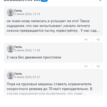
Гость
3 июня 2024, 12:19
не знаю кому написать и услышит ли кто! Такое 
ощущение ,что нас испытывают ,начало летнего 
сезона превращается пытку, нервотрёпку . У нас сад 
находится в 50 км от города ,в сторону Кургана , 
+1
–0
самый сезон ездить в сад ,отдыхать ,но власти 
устроили пытку для водителей, при выезде из города 
Гость
начался ремонт дороги ,замена бордюров ,дальше 
3 июня 2024, 11:24
плакат -ремонт моста до ноября месяца ,ползем в 
2 часа без движения простояли
пробке ,за Вахрушами ввели реверсивку ,гигантские 
пробки ,в пятницу стоял два часа. и это тоже на всё 
+1
–0
лето! Задаёшься вопросом ,что вообще есть ли 
специалисты которые ба смогли спланировать 
Гость
3 июня 2024, 07:31
движение ,не везде сразу перекрывать а по какому то 
графику ,почему не строить параллельно дорогу не 
Пора на грузовые машины ставить ограничители 
закрывая старую ,какие то объезды придумать 
скоростного режима до 70 км/ч принудительно. В 
.Делают тупо дорогу наплевав на водителей. К зиме 
случае нарушения или выявления, что сами 
обещают всё сделать ,но я хочу летом комфортно 
переделали, лишать в/у пожизненно со штрафом в 
передвигаться и отдыхать.
+3
–0
500 000 рублей.