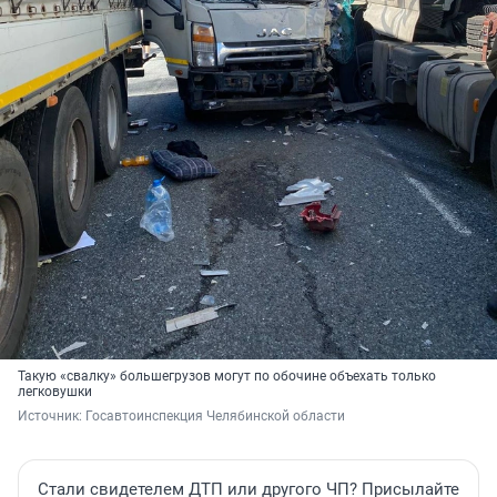
Такую «свалку» большегрузов могут по обочине объехать только
легковушки
Источник: 
Госавтоинспекция Челябинской области
Стали свидетелем ДТП или другого ЧП? Присылайте