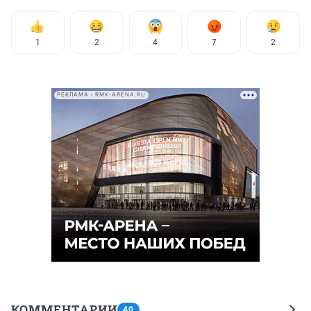
1
2
4
7
2
РЕКЛАМА • RMK-ARENA.RU
КОММЕНТАРИИ
40