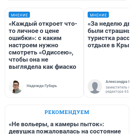
МНЕНИЕ
МНЕНИЕ
«Каждый откроет что-
«За неделю две
то личное о цене
были страшные
ошибки»: с каким
туристка расск
настроем нужно
отдыхе в Крым
смотреть «Одиссею»,
чтобы она не
выглядела как фиаско
Александра Ис
Надежда Губарь
заместитель гл
редактора 63.RU
РЕКОМЕНДУЕМ
«Не вольеры, а камеры пыток»:
девушка пожаловалась на состояние