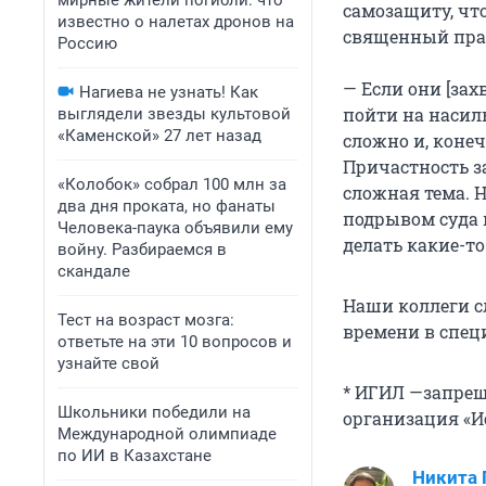
мирные жители погибли: что
самозащиту, чт
известно о налетах дронов на
священный пра
Россию
— Если они [зах
Нагиева не узнать! Как
пойти на насиль
выглядели звезды культовой
«Каменской» 27 лет назад
сложно и, коне
Причастность з
«Колобок» собрал 100 млн за
сложная тема. 
два дня проката, но фанаты
подрывом суда 
Человека-паука объявили ему
делать какие-т
войну. Разбираемся в
скандале
Наши коллеги с
Тест на возраст мозга:
времени в спе
ответьте на эти 10 вопросов и
узнайте свой
* ИГИЛ —запрещ
Школьники победили на
организация «И
Международной олимпиаде
по ИИ в Казахстане
Никита 