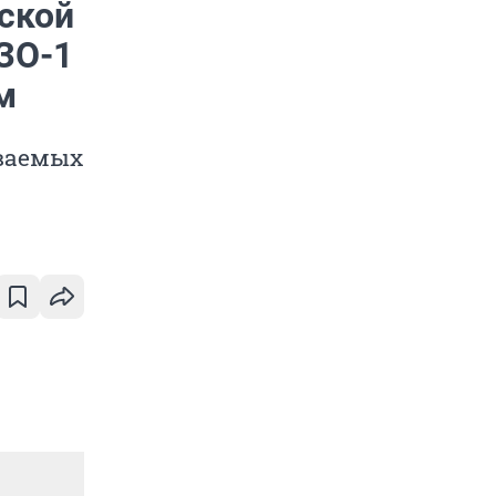
ской
ЗО-1
м
еваемых