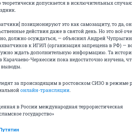
о теоретически допускается в исключительных случая
здник.
ватчики] позиционируют это как самозащиту, то да, о
ственные действия даже в святой день. Но это всё оч
чно, должно осуждаться, — объяснил Андрей Чупрыгин
ахватчиков к ИГИЛ (организация запрещена в РФ) — в
Нужно ждать дополнительную информацию. Та истори
в Карачаево-Черкессии пока недостаточно изучена, ч
о выводы.
ледят за происходящим в ростовском СИЗО в режиме 
циальной
онлайн-трансляции
.
енная в России международная террористическая
сламское государство»
Путятин