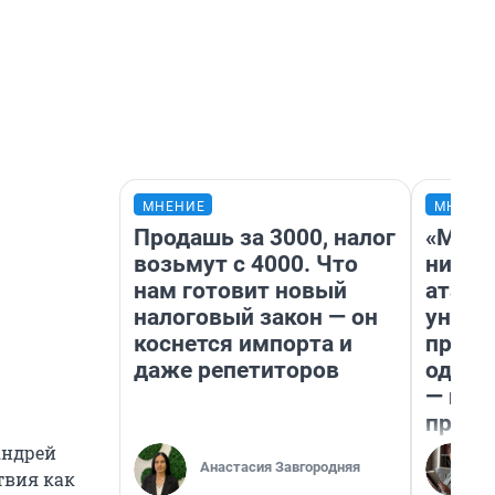
МНЕНИЕ
МНЕНИ
Продашь за 3000, налог
«Марк
возьмут с 4000. Что
ничег
нам готовит новый
атаки
налоговый закон — он
уничт
коснется импорта и
право
даже репетиторов
одежд
— исп
предп
Андрей
Анастасия Завгородняя
твия как