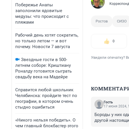
Корреспонд
Побережье Анапы
заполонили ядовитые
медузы: что происходит с
Ростов
СИЗО
пляжами
Рабочий день хотят сократить,
но только летом — и вот
0
почему. Новости 7 августа
Увидели опечатку? В
Звездные гости в 500-
летнем соборе: Криштиану
Роналду готовится сыграть
свадьбу века на Мадейре
КОММЕНТАР
Справится любой школьник
Челябинска: пройдите тест по
географии, в котором очень
Гость
17 июня 2024, 
стыдно ошибиться
Бороды у них од
«Никого нельзя победить». О
другой настоящий
чем главный блокбастер этого