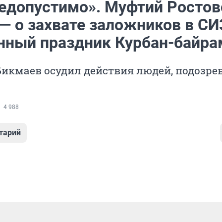
недопустимо». Муфтий Ростов
 — о захвате заложников в СИ
нный праздник Курбан-байра
икмаев осудил действия людей, подозр
4 988
тарий