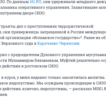
ИЗО. По данным
161.RU
, они удерживали младшего деж
чальника оперативного управления. Захватившие за
внутреннем дворе СИЗО.
гуранты дел о преступлениях террористической
и, они приверженцы запрещенной в России междунар
ой организации «Исламское государство»*. Ранее их о
 Верховного суда в
Карачаево-Черкессии
.
рил с председателем Духовного управления мусульма
ласти Мухаммедом Бикмаевым. Муфтий решительно ос
 действия в ростовском СИЗО.
о в курсе, у меня недавно только закончилась молитва.
такое недопустимо. Мы осуждаем происходящее в СИЗО
 действия, конечно, недопустимы, — рассказал MSK1.
аев.