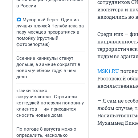
сотрудников С
в России
изолятора и на
находились во 
Мусорный берег. Один из
лучших пляжей Челябинска за
пару месяцев превратился в
Среди них — фи
помойку (грустный
направленност
фоторепортаж)
террористическ
подрыве здания
Осенние каникулы станут
дольше, а зимние сократят в
новом учебном году: в чём
MSK1.RU
погово
дело
Ростовской об
насильственные
«Гайки только
закручиваются». Строители
— Я сам не особ
коттеджей потеряли половину
любом случае, 
клиентов — им приходится
Насильственные
сносить новые дома
Мухаммед Бикм
По погоде 8 августа можно
определить, насколько