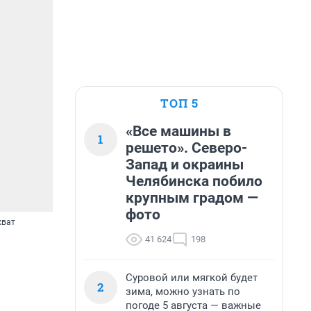
ТОП 5
«Все машины в
1
решето». Северо-
Запад и окраины
Челябинска побило
крупным градом —
фото
хват
41 624
198
Суровой или мягкой будет
2
зима, можно узнать по
погоде 5 августа — важные