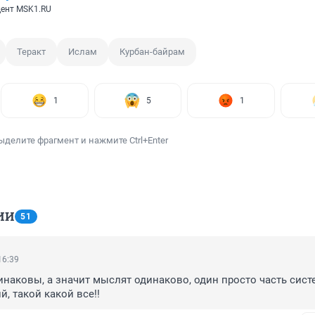
ент MSK1.RU
Теракт
Ислам
Курбан-байрам
1
5
1
ыделите фрагмент и нажмите Ctrl+Enter
ИИ
51
16:39
инаковы, а значит мыслят одинаково, один просто часть систе
, такой какой все!!