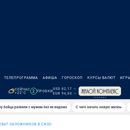
ТЕЛЕПРОГРАММА
АФИША
ГОРОСКОП
КУРСЫ ВАЛЮТ
ИГР
USD 82,17
СЕЙЧАС
2
ПРОБКИ
+22°C
EUR 94,84
у бойца развели с мужем без ее ведома
С чего начать новую жизнь
ХВАТ ЗАЛОЖНИКОВ В СИЗО