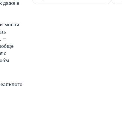
х даже в
ни могли
ень
. —
ообще
я с
тобы
реального