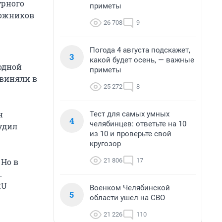
урного
приметы
ложников
26 708
9
Погода 4 августа подскажет,
3
какой будет осень, — важные
одной
приметы
бвиняли в
25 272
8
н
Тест для самых умных
4
челябинцев: ответьте на 10
удил
из 10 и проверьте свой
кругозор
21 806
17
 Но в
.
RU
Военком Челябинской
5
области ушел на СВО
21 226
110