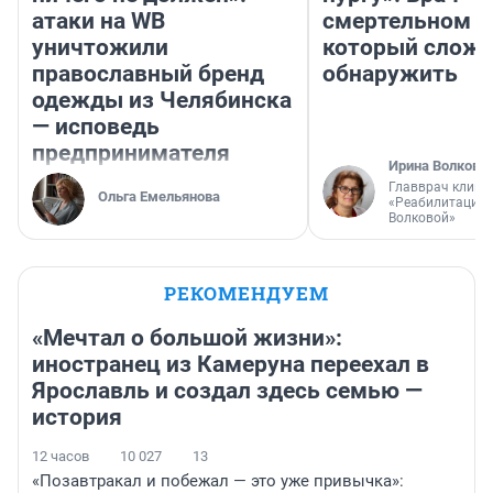
атаки на WB
смертельном д
уничтожили
который слож
православный бренд
обнаружить
одежды из Челябинска
— исповедь
предпринимателя
Ирина Волкова
Главврач клини
Ольга Емельянова
«Реабилитация 
Волковой»
РЕКОМЕНДУЕМ
«Мечтал о большой жизни»:
иностранец из Камеруна переехал в
Ярославль и создал здесь семью —
история
12 часов
10 027
13
«Позавтракал и побежал — это уже привычка»: