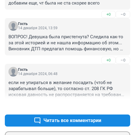
добавим еще, чт была не ста скорее всего
+0
–0
Гость
14 декабря 2024, 13:59
ВОПРОС! Девушка была пристегнута? Следила как-то 
за этой историей и не нашла информацию об этом... 
Виновник ДТП предлагал помощь финансовую, но 
людям нужно наказание-хорошо! Вот его наказали по 
+0
–0
деянию и???
Гость
14 декабря 2024, 06:48
если не упираться в желание посадить (чтоб не 
зарабатывал больше), то согласно ст. 208 ГК РФ 
исковая давность не распространяется на требования 
о возмещении вреда, причиненного жизни или 
+1
–0
здоровью гражданина.
Читать все комментарии