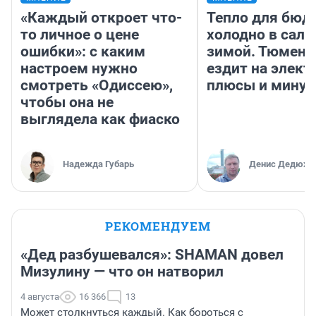
«Каждый откроет что-
Тепло для бюд
то личное о цене
холодно в сало
ошибки»: с каким
зимой. Тюмене
настроем нужно
ездит на элект
смотреть «Одиссею»,
плюсы и мину
чтобы она не
выглядела как фиаско
Надежда Губарь
Денис Дедюхи
РЕКОМЕНДУЕМ
«Дед разбушевался»: SHAMAN довел
Мизулину — что он натворил
4 августа
16 366
13
Может столкнуться каждый. Как бороться с