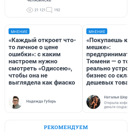
21 121
192
МНЕНИЕ
МНЕНИЕ
«Каждый откроет что-
«Покупаешь ко
то личное о цене
мешке»:
ошибки»: с каким
предпринимате
настроем нужно
Тюмени — о том
смотреть «Одиссею»,
реально устро
чтобы она не
бизнес со скл
выглядела как фиаско
дешевых това
Наталья Шорох
Надежда Губарь
Открыла кофейн
деньги соцразв
РЕКОМЕНДУЕМ