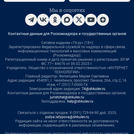
Мы в соцсетях
Контактные данные для Роскомнадзора и государственных органов
Сетевое издание «74.ру» (18+)
Зарегистрировано Федеральной службой по надзору в сфере связи,
информационных технологий и массовых коммуникаций
(Роскомнадзор).
Регистрационный номер и дата принятия решения о регистрации: ЭЛ №
ФС 77– 84676 от 06.02.2023 г.
Учредитель: Общество с ограниченной ответственностью «ИНТЕРНЕТ
ТЕХНОЛОГИИ»
Главный редактор: Филипцева Мария Сергеевна
Адрес редакции: 454091, г. Челябинск, проспект Ленина, 26А, стр.2, 16
этаж, +7 (351) 7-0000-74
Электронный адрес редакции:
74@shkulev.ru
Контактные данные для Роскомнадзора и государственных органов:
juristchel@shkulev.ru
Техподдержка:
help@shkulev.ru
Связаться с отделом продаж: 8 (351) 729-94-90 доб. 3335,
yuliya.latypova@shkulev.ru
Редакция сайта не несет ответственности за достоверность
информации, содержащейся в рекламных объявлениях.
Особенности эксплуатации (использования) веб-портала регулируются: