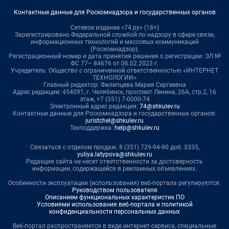
Контактные данные для Роскомнадзора и государственных органов
Сетевое издание «74.ру» (18+)
Зарегистрировано Федеральной службой по надзору в сфере связи,
информационных технологий и массовых коммуникаций
(Роскомнадзор).
Регистрационный номер и дата принятия решения о регистрации: ЭЛ №
ФС 77– 84676 от 06.02.2023 г.
Учредитель: Общество с ограниченной ответственностью «ИНТЕРНЕТ
ТЕХНОЛОГИИ»
Главный редактор: Филипцева Мария Сергеевна
Адрес редакции: 454091, г. Челябинск, проспект Ленина, 26А, стр.2, 16
этаж, +7 (351) 7-0000-74
Электронный адрес редакции:
74@shkulev.ru
Контактные данные для Роскомнадзора и государственных органов:
juristchel@shkulev.ru
Техподдержка:
help@shkulev.ru
Связаться с отделом продаж: 8 (351) 729-94-90 доб. 3335,
yuliya.latypova@shkulev.ru
Редакция сайта не несет ответственности за достоверность
информации, содержащейся в рекламных объявлениях.
Особенности эксплуатации (использования) веб-портала регулируются:
Руководством пользователя
Описанием функциональных характеристик ПО
Условиями использования веб-портала и политикой
конфиденциальности персональных данных
Веб-портал распространяется в виде интернет-сервиса, специальные