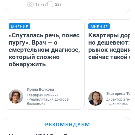
19 737
229
МНЕНИЕ
МНЕНИЕ
«Спуталась речь, понес
Квартиры дор
пургу». Врач — о
но дешевеют: 
смертельном диагнозе,
рынок недвиж
который сложно
сейчас такой 
обнаружить
Ирина Волкова
Екатерина Торо
Главврач клиники
«Реабилитация доктора
директор агентс
Волковой»
недвижимости
РЕКОМЕНДУЕМ