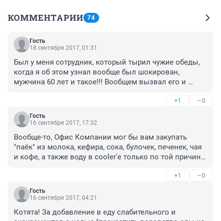
КОММЕНТАРИИ
74
Гость
18 сентября 2017, 01:31
Был у меня сотрудник, который тырил чужие обеды, 
когда я об этом узнал вообще был шокирован, 
мужчина 60 лет и такое!!! Вообщем вызвал его и 
сказал что на тебя жалобы, он очень возмущался 
+1
–0
говорил что это не он, просил провести очную ставку, 
я ему сказал что если это повторится, то я с его з/п 
Гость
для первого раза неделю буду кормить обедами весь 
16 сентября 2017, 17:32
офис!

Вообще-то, Офис Компании мог бы вам закупать 
Больше жалоб не поступало.
"паёк" из молока, кефира, сока, булочек, печенек, чая 
и кофе, а также воду в cooler'е только по той причине, 
что такие закупки в целях поддержки сотрудников не 
+1
–0
облагаются НДС и на этот вид закупок есть прочие 
налоговые льготы (главное, указать, что еда 
Гость
раздаётся всем, а не персонально каждому).
16 сентября 2017, 04:21
Котята! За добавление в еду слабительного и 