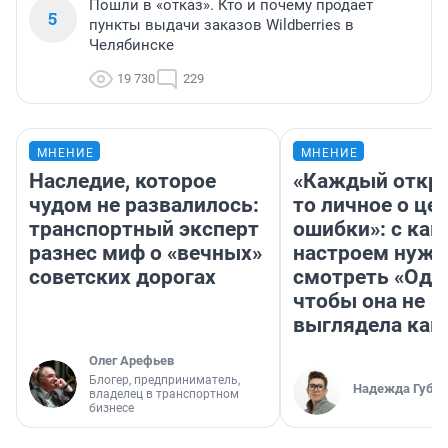
Пошли в «отказ». Кто и почему продает
5
пункты выдачи заказов Wildberries в
Челябинске
19 730
229
МНЕНИЕ
МНЕНИЕ
Наследие, которое
«Каждый откро
чудом не развалилось:
то личное о це
транспортный эксперт
ошибки»: с как
разнес миф о «вечных»
настроем нужн
советских дорогах
смотреть «Оди
чтобы она не
выглядела как
Олег Арефьев
Блогер, предприниматель,
Надежда Губар
владелец в транспортном
бизнесе