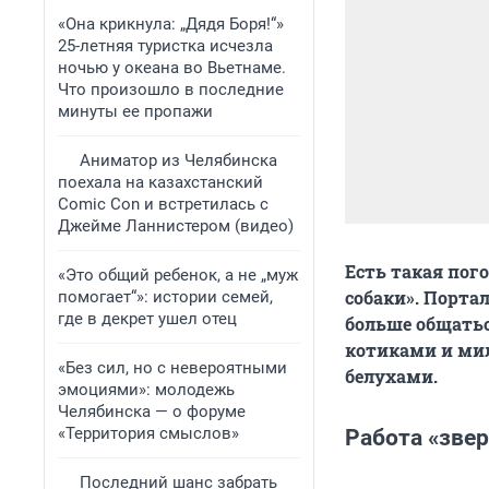
«Она крикнула: „Дядя Боря!“»
25-летняя туристка исчезла
ночью у океана во Вьетнаме.
Что произошло в последние
минуты ее пропажи
Аниматор из Челябинска
поехала на казахстанский
Comic Con и встретилась с
Джейме Ланнистером (видео)
Есть такая пог
«Это общий ребенок, а не „муж
собаки». Порта
помогает“»: истории семей,
где в декрет ушел отец
больше общать
котиками и ми
«Без сил, но с невероятными
белухами.
эмоциями»: молодежь
Челябинска — о форуме
«Территория смыслов»
Работа «зве
Последний шанс забрать