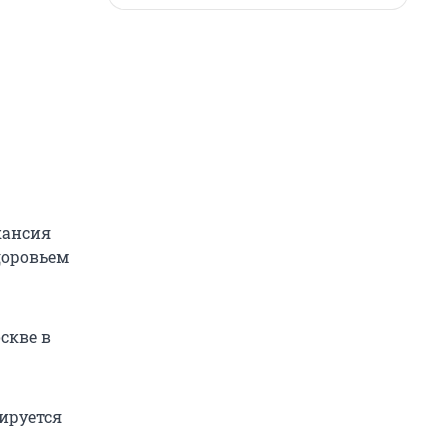
кансия
здоровьем
скве в
ируется