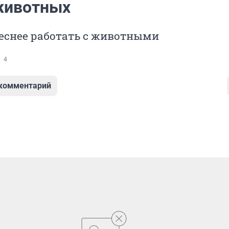
животных
еснее работать с животными
4
 комментарий