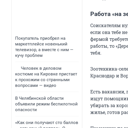
Работа «на з
Соискателям ну
если она тебе н
Покупатель приобрел на
фермой требуетс
маркетплейсе новенький
работы, то «Де
телевизор, а вместе с ним —
тебя.
кучу проблем
Человек в деловом
Зоотехника-селе
костюме на Кировке пристает
Краснодар и Вор
к прохожим со странными
вопросами — видео
Есть вакансии, 
ищут помощника
В Челябинской области
объявили режим беспилотной
убирать за коро
опасности
жилье, готов р
«Как они получают сто баллов