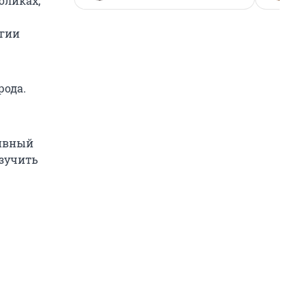
оликах,
ргии
рода.
тивный
зучить