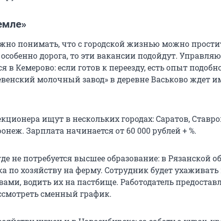
емле»
жно понимать, что с городской жизнью можно простит
е особенно дорога, то эти вакансии подойдут. Управл
я в Кемерово: если готов к переезду, есть опыт подобн
ревенский молочный завод» в деревне Васьково ждет 
кционера ищут в нескольких городах: Саратов, Ставро
онеж. Зарплата начинается от 60 000 рублей + %.
где не потребуется высшее образование: в Рязанской о
 по хозяйству на ферму. Сотрудник будет ухаживать
вами, водить их на пастбище. Работодатель предостав
ассмотреть сменный график.