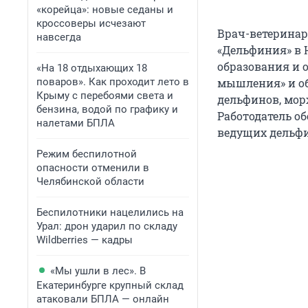
«корейца»: новые седаны и
кроссоверы исчезают
Врач-ветеринар
навсегда
«Дельфиния» в 
образования и 
«На 18 отдыхающих 18
поваров». Как проходит лето в
мышления» и об
Крыму с перебоями света и
дельфинов, мор
бензина, водой по графику и
Работодатель о
налетами БПЛА
ведущих дельф
Режим беспилотной
опасности отменили в
Челябинской области
Беспилотники нацелились на
Урал: дрон ударил по складу
Wildberries — кадры
«Мы ушли в лес». В
Екатеринбурге крупный склад
атаковали БПЛА — онлайн