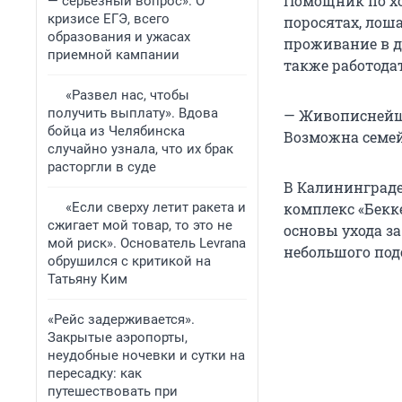
Помощник по хоз
— серьезный вопрос». О
кризисе ЕГЭ, всего
поросятах, лоша
образования и ужасах
проживание в д
приемной кампании
также работодат
«Развел нас, чтобы
получить выплату». Вдова
— Живописнейшее
бойца из Челябинска
Возможна семей
случайно узнала, что их брак
расторгли в суде
В Калининграде
«Если сверху летит ракета и
комплекс «Бекк
сжигает мой товар, то это не
основы ухода з
мой риск». Основатель Levrana
небольшого под
обрушился с критикой на
Татьяну Ким
«Рейс задерживается».
Закрытые аэропорты,
неудобные ночевки и сутки на
пересадку: как
путешествовать при