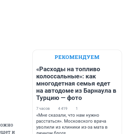
РЕКОМЕНДУЕМ
«Расходы на топливо
колоссальные»: как
многодетная семья едет
на автодоме из Барнаула в
Турцию — фото
7 часов
4 419
1
«Мне сказали, что нам нужно
расстаться». Московского врача
можно
уволили из клиники из-за мата в
ешет и
личном блоге