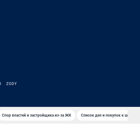
Ы
ZODY
Спор властей и застройщика из-за ЖК
Список дел и покупок к школе