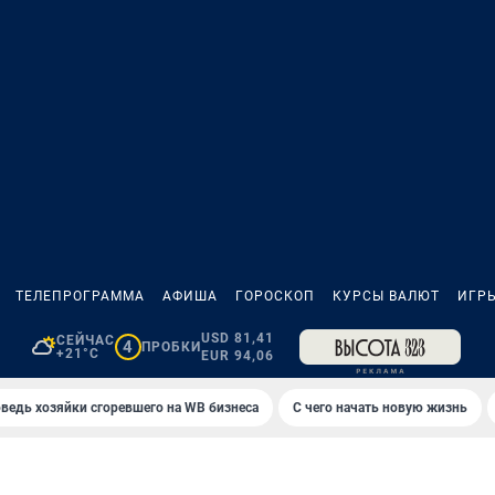
ТЕЛЕПРОГРАММА
АФИША
ГОРОСКОП
КУРСЫ ВАЛЮТ
ИГР
USD 81,41
СЕЙЧАС
4
ПРОБКИ
+21°C
EUR 94,06
ведь хозяйки сгоревшего на WB бизнеса
С чего начать новую жизнь