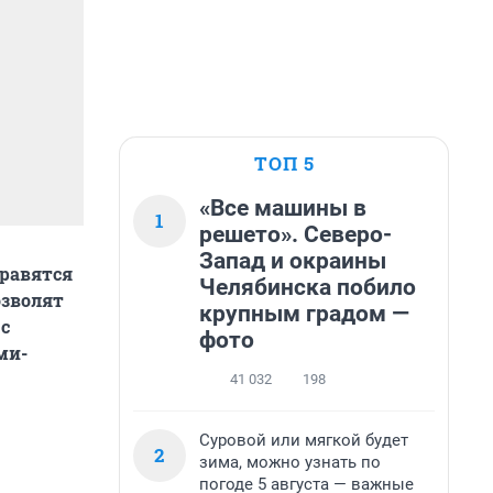
ТОП 5
«Все машины в
1
решето». Северо-
Запад и окраины
нравятся
Челябинска побило
озволят
крупным градом —
с
фото
ми-
41 032
198
Суровой или мягкой будет
2
зима, можно узнать по
погоде 5 августа — важные