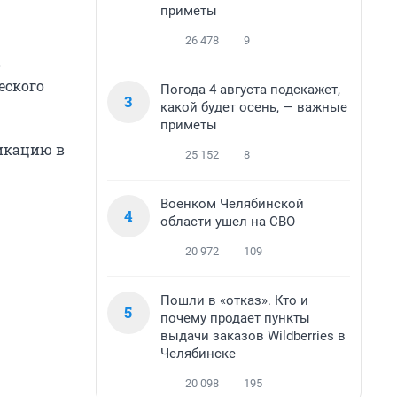
приметы
26 478
9
о
еского
Погода 4 августа подскажет,
3
какой будет осень, — важные
приметы
фикацию в
25 152
8
Военком Челябинской
4
области ушел на СВО
20 972
109
Пошли в «отказ». Кто и
5
почему продает пункты
выдачи заказов Wildberries в
Челябинске
20 098
195