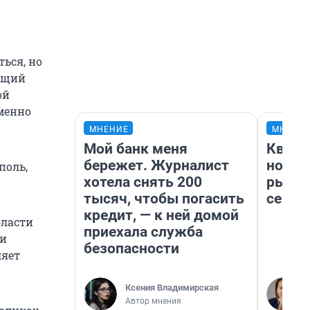
ься, но
яющий
ой
именно
МНЕНИЕ
МНЕНИ
Мой банк меня
Кварт
бережет. Журналист
но де
поль,
хотела снять 200
рынок
тысяч, чтобы погасить
сейча
кредит, — к ней домой
бласти
приехала служба
 и
безопасности
ляет
Ксения Владимирская
Автор мнения