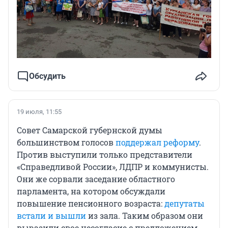
Обсудить
19 июля, 11:55
Совет Самарской губернской думы
большинством голосов
поддержал реформу
.
Против выступили только представители
«Справедливой России», ЛДПР и коммунисты.
Они же сорвали заседание областного
парламента, на котором обсуждали
повышение пенсионного возраста:
депутаты
встали и вышли
из зала. Таким образом они
выразили свое несогласие с предложением