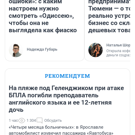
МНЕНИЕ
МНЕНИЕ
«Каждый откроет что-
«Покупаешь ко
то личное о цене
мешке»:
ошибки»: с каким
предпринимате
настроем нужно
Тюмени — о том
смотреть «Одиссею»,
реально устро
чтобы она не
бизнес со скл
выглядела как фиаско
дешевых това
Наталья Шорох
Надежда Губарь
Открыла кофейн
деньги соцразв
РЕКОМЕНДУЕМ
На пляже под Геленджиком при атаке
БПЛА погибли преподаватель
английского языка и ее 12-летняя