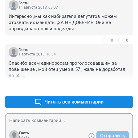
новостях показывают такую ерунду. Женщины в 60 
лет рожают. Совсем с ума посходили. Мне 59 лет 
имею 3 внуков. Сижу с ними, т.к. родителям надо 
+0
–0
деньги на жизнь зарабатывать. И сил уже в 59 лет 
нет. Не то что работать до 63 лет. Люди вынуждены 
Гость
работать из-за нищенской пенсии, а не потому что 
14 августа 2018, 08:07
сил много.
Интересно ,мы как избиратели депутатов можем 
отозвать их мандаты ,ЗА НЕ ДОВЕРИЕ! Они не 
оправдывают наши надежды.
+0
–0
Гость
1 августа 2018, 10:34
Спасибо всем единоросам проголосовавшим за 
повышение , мой отец умер в 57 , жаль не доработал 
до 65 ...
+0
–0
Читать все комментарии