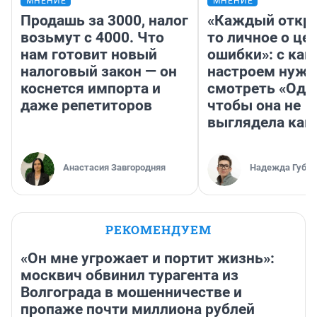
МНЕНИЕ
МНЕНИЕ
Продашь за 3000, налог
«Каждый откро
возьмут с 4000. Что
то личное о це
нам готовит новый
ошибки»: с как
налоговый закон — он
настроем нужн
коснется импорта и
смотреть «Оди
даже репетиторов
чтобы она не
выглядела как
Анастасия Завгородняя
Надежда Губар
РЕКОМЕНДУЕМ
«Он мне угрожает и портит жизнь»:
москвич обвинил турагента из
Волгограда в мошенничестве и
пропаже почти миллиона рублей