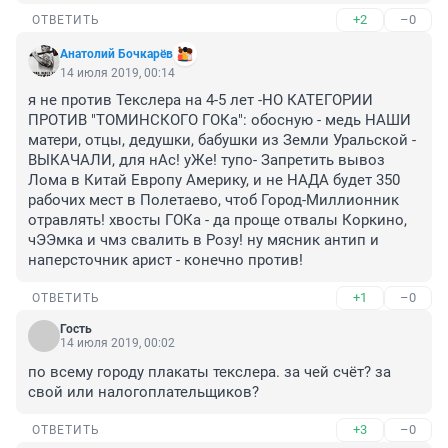
+2
–0
ОТВЕТИТЬ
Анатолий Бочкарёв
14 июля 2019, 00:14
я не против Текслера на 4-5 лет -НО КАТЕГОРИИ 
ПРОТИВ "ТОМИНСКОГО ГОКа": обосную - медь НАШИ 
матери, отцы, дедушки, бабушки из Земли Уральской - 
ВЫКАЧАЛИ, для нАс! уЖе! тупо- Запретить вывоз 
Лома в Китай Европу Америку, и не НАДА будет 350 
рабочих мест в Полетаево, чтоб Город-Миллионник 
отравлять! хвосты ГОКа - да проще отвалы Коркино, 
чЭЭмка и чмз свалить в Розу! ну мясник антип и 
наперсточник арист - конечно против!
+1
–0
ОТВЕТИТЬ
Гость
14 июля 2019, 00:02
по всему городу плакаты текслера. за чей счёт? за 
свой или налогоплательщиков?
+3
–0
ОТВЕТИТЬ