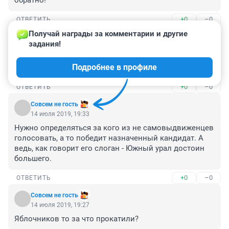
обратно!
+0
–0
ОТВЕТИТЬ
Получай награды за комментарии и другие 
Гость
14 июля 2019, 21:32
задания!
Не о благе народном ... А как бы дорваться до 
Подробнее в профиле
кормушки!
+0
–0
ОТВЕТИТЬ
Совсем не гость
14 июля 2019, 19:33
Нужно определяться за кого из не самовыдвиженцев 
голосовать, а то победит назначенный кандидат. А 
ведь, как говорит его слоган - Южный урал достоин 
большего.
+0
–0
ОТВЕТИТЬ
Совсем не гость
14 июля 2019, 19:27
Яблочников то за что прокатили?