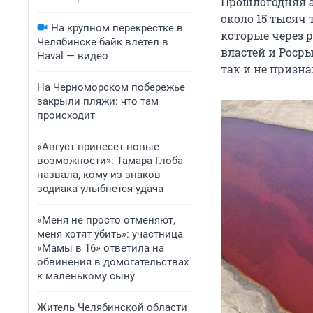
Прошлогодняя 
около 15 тысяч 
На крупном перекрестке в
которые через 
Челябинске байк влетел в
властей и Росры
Haval — видео
так и не призна
На Черноморском побережье
закрыли пляжи: что там
происходит
«Август принесет новые
возможности»: Тамара Глоба
назвала, кому из знаков
зодиака улыбнется удача
«Меня не просто отменяют,
меня хотят убить»: участница
«Мамы в 16» ответила на
обвинения в домогательствах
к маленькому сыну
Житель Челябинской области