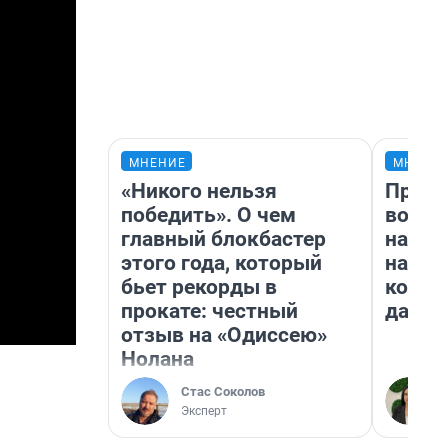
МНЕНИЕ
МНЕНИ
«Никого нельзя
Прода
победить». О чем
возьм
главный блокбастер
нам г
этого года, который
налог
бьет рекорды в
косне
прокате: честный
даже 
отзыв на «Одиссею»
Нолана
Стас Соколов
Эксперт