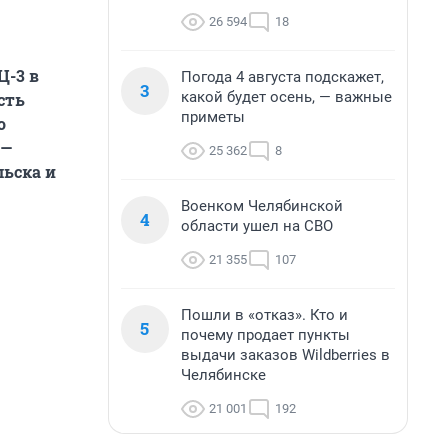
26 594
18
Ц-3 в
Погода 4 августа подскажет,
3
какой будет осень, — важные
сть
приметы
о
 —
25 362
8
ьска и
Военком Челябинской
4
области ушел на СВО
21 355
107
Пошли в «отказ». Кто и
5
почему продает пункты
выдачи заказов Wildberries в
Челябинске
21 001
192