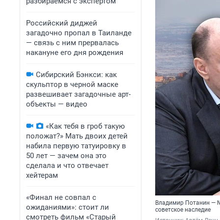
разбираемся с экспертом
Российский диджей
загадочно пропал в Таиланде
— связь с ним прервалась
накануне его дня рождения
Сибирский Бэнкси: как
скульптор в черной маске
развешивает загадочные арт-
объекты — видео
«Как тебя в гроб такую
положат?» Мать двоих детей
набила первую татуировку в
50 лет — зачем она это
сделала и что отвечает
хейтерам
«Финал не совпал с
Владимир Потанин — №
ожиданиями»: стоит ли
советское наследие
смотреть фильм «Старый