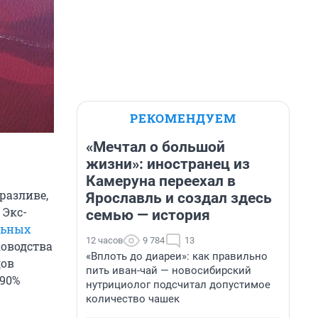
РЕКОМЕНДУЕМ
«Мечтал о большой
жизни»: иностранец из
Камеруна переехал в
разливе,
Ярославль и создал здесь
 Экс-
семью — история
льных
12 часов
9 784
13
ководства
«Вплоть до диареи»: как правильно
дов
пить иван-чай — новосибирский
 90%
нутрициолог подсчитал допустимое
количество чашек