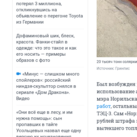
потерял 3 миллиона,
откликнувшись на
объявление о перегоне Toyota
из Германии
Дофаминовый шик, блеск,
красота. Фанки-стайл в
одежде: что это такое и как
его носить — примеры
образов с фото
20 тысяч тонн солярки
Источник: 
Гринпис
«Минус — слишком много
спойлеров»: российский
Был возбужден 
ниндзя-скульптор снялся в
использование а
сериале «Дом Дракона».
мэра Норильск
Видео
работ
, остальн
«Они всё еще в лесу, и им
ТЭЦ-3. Сам «Но
нужна помощь»: сын
рублей штрафа з
пропавших в тайге
вытекшего топл
Усольцевых назвал еще одну
версию их исчезновения