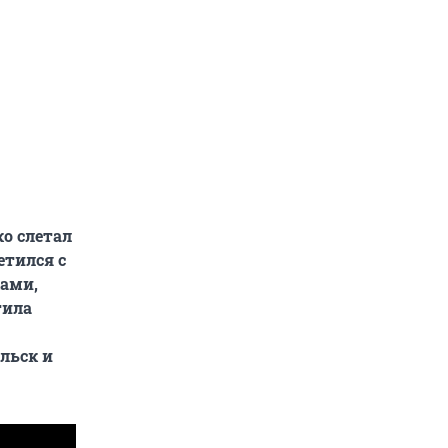
о слетал
етился с
ами,
тила
льск и