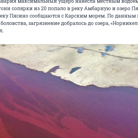
авария максимальный ущерб нанесла местным водое
тонн солярки из 20 попало в реку Амбарную и озеро Пя
реку Пясино сообщаются с Карским морем. По данным
боловства, загрязнение добралось до озера, «Норникел
л.