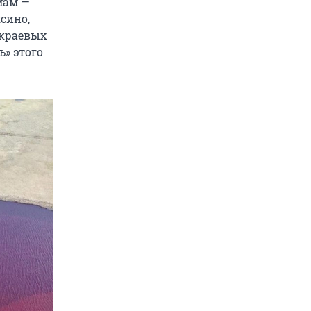
мам —
сино,
 краевых
ь» этого