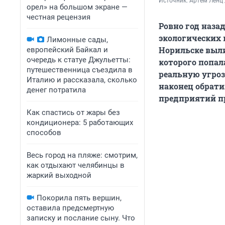
Источник: 
Артём Ленц 
орел» на большом экране —
честная рецензия
Ровно год назад
экологических 
Лимонные сады,
Норильске выли
европейский Байкал и
очередь к статуе Джульетты:
которого попал
путешественница съездила в
реальную угроз
Италию и рассказала, сколько
наконец обрати
денег потратила
предприятий п
Как спастись от жары без
кондиционера: 5 работающих
способов
Весь город на пляже: смотрим,
как отдыхают челябинцы в
жаркий выходной
Покорила пять вершин,
оставила предсмертную
записку и послание сыну. Что