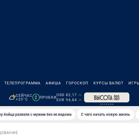
ТЕЛЕПРОГРАММА
АФИША
ГОРОСКОП
КУРСЫ ВАЛЮТ
ИГР
USD 82,17
СЕЙЧАС
2
ПРОБКИ
+25°C
EUR 94,84
у бойца развели с мужем без ее ведома
С чего начать новую жизнь
ДОВАНИЕ