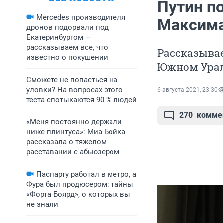
Путин п
Mercedes производителя
Максима
дронов подорвали под
Екатеринбургом —
рассказываем все, что
Рассказывае
известно о покушении
Южном Урале
Сможете не попасться на
уловки? На вопросах этого
6 августа 2021, 23:30
теста спотыкаются 90 % людей
270
комме
«Меня постоянно держали
ниже плинтуса»: Миа Бойка
рассказала о тяжелом
расставании с абьюзером
Паспарту работал в метро, а
Фура был продюсером: тайны
«Форта Боярд», о которых вы
не знали