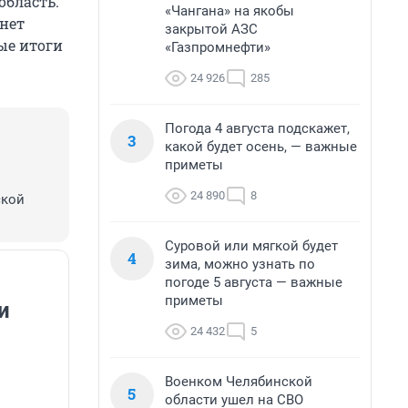
область.
«Чангана» на якобы
 нет
закрытой АЗС
ые итоги
«Газпромнефти»
24 926
285
Погода 4 августа подскажет,
3
какой будет осень, — важные
приметы
24 890
8
ской
Суровой или мягкой будет
4
зима, можно узнать по
погоде 5 августа — важные
приметы
и
24 432
5
Военком Челябинской
5
области ушел на СВО