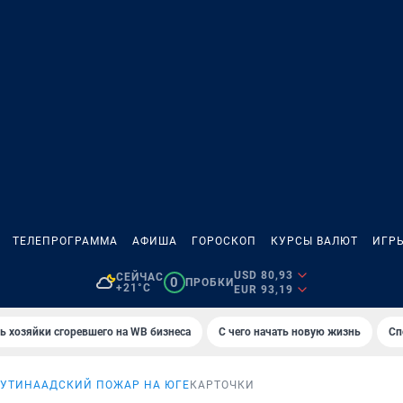
ТЕЛЕПРОГРАММА
АФИША
ГОРОСКОП
КУРСЫ ВАЛЮТ
ИГР
USD 80,93
СЕЙЧАС
0
ПРОБКИ
+21°C
EUR 93,19
ь хозяйки сгоревшего на WB бизнеса
С чего начать новую жизнь
Сп
ПУТИНА
АДСКИЙ ПОЖАР НА ЮГЕ
КАРТОЧКИ