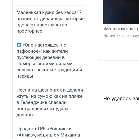
Маленькая кухня без хаоса: 7
правил от дизайнера, которые
сделают пространство
«Ментос» на столе 
просторнее
Источник: 
пресс-сл
«Оно настоящее, не
пафосное»: как жители
пустеющей деревни в
Поморье своими силами
спасают вековые традиции и
наряды
Несли на шезлонгах и делали
жгуты из сумок: как на пляже
Не удалось за
в Геленджике спасали
пострадавших от удара
дронов
Продажа ТРК «Родник» и
«Алмаз», изъятых у Михаила