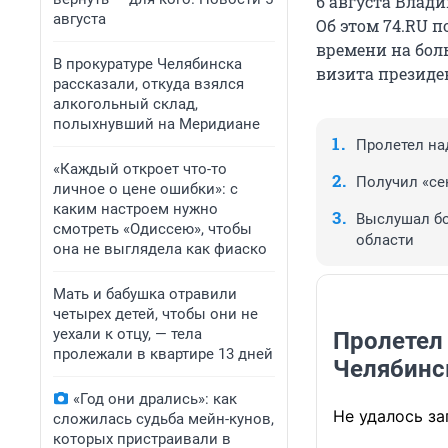
6 августа Влад
августа
Об этом 74.RU п
времени на бол
В прокуратуре Челябинска
визита президе
рассказали, откуда взялся
алкогольный склад,
полыхнувший на Меридиане
Пролетел на
«Каждый откроет что-то
Получил «се
личное о цене ошибки»: с
каким настроем нужно
Выслушал бо
смотреть «Одиссею», чтобы
области
она не выглядела как фиаско
Мать и бабушка отравили
четырех детей, чтобы они не
уехали к отцу, — тела
Пролетел
пролежали в квартире 13 дней
Челябинс
«Год они дрались»: как
Не удалось за
сложилась судьба мейн-кунов,
которых пристраивали в