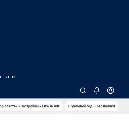
Ы
ZODY
ор властей и застройщика из-за ЖК
В учебный год — без паники
Кто