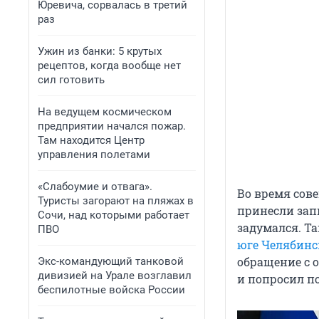
Юревича, сорвалась в третий
раз
Ужин из банки: 5 крутых
рецептов, когда вообще нет
сил готовить
На ведущем космическом
предприятии начался пожар.
Там находится Центр
управления полетами
«Слабоумие и отвага».
Во время сов
Туристы загорают на пляжах в
принесли запи
Сочи, над которыми работает
задумался. Т
ПВО
юге Челябинс
обращение с 
Экс-командующий танковой
дивизией на Урале возглавил
и попросил п
беспилотные войска России