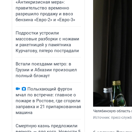
«Антикризисная мера»:
правительство временно
разрешило продажу и ввоз
бензина «Евро-2» и «Евро-3»
Подростки устроили
массовые разборки с ножами
и ракетницей у памятника
Курчатову, пятеро пострадали
Встали поездами метро: в
Грузии и Абхазии произошел
полный блэкаут
Полыхающий фургон
мчал по встречке: главное о
пожаре в Ростове, где сгорели
заправка и 21 припаркованная
Челябинскую область 
машина
Источник: 
пресс-служб
Смертную казнь предложили
вернуть — для кого. Новости 5