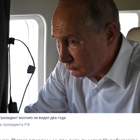
президент воочию не видел два года
а президента РФ