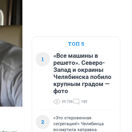
ТОП 5
«Все машины в
1
решето». Северо-
Запад и окраины
Челябинска побило
крупным градом —
фото
39 736
189
«Это откровенная
2
сегрегация!» Челябинца
возмутила заправка