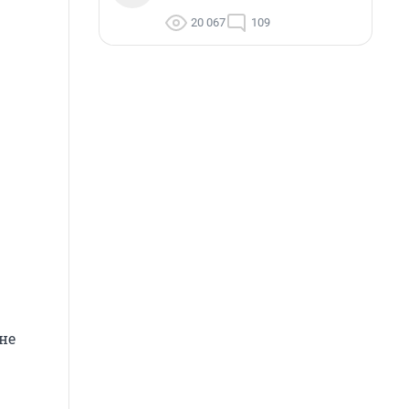
20 067
109
не