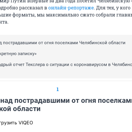
имир Путин впервые за два года посетил Челябинскую 
одробно рассказал в
онлайн-репортаже
. Для тех, у кого
ьшие форматы, мы максимально сжато собрали главн
нта.
д пострадавшими от огня поселками Челябинской области
кретную записку»
дрый отчет Текслера о ситуации с коронавирусом в Челябин
1
 над пострадавшими от огня поселкам
кой области
грузить VIQEO