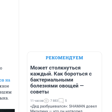
РЕКОМЕНДУЕМ
Может столкнуться
о
каждый. Как бороться с
бактериальными
ов на
болезнями овощей —
ожное
советы
давшим
ыка.
11 часов
7 883
5
«Дед разбушевался»: SHAMAN довел
Мизулину — что он натворил