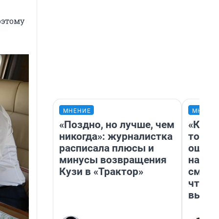
оэтому
МНЕНИЕ
МНЕНИ
«Поздно, но лучше, чем
«Кажд
никогда»: журналистка
то лич
расписала плюсы и
ошибк
минусы возвращения
настр
Кузи в «Трактор»
смотр
чтобы
выгля