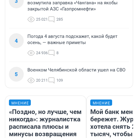
3
возмутила заправка «Чангана» на якобы
закрытой АЗС «Газпромнефти»
25 021
285
Погода 4 августа подскажет, какой будет
4
осень, — важные приметы
24 936
8
Военком Челябинской области ушел на СВО
5
20 211
109
МНЕНИЕ
МНЕНИЕ
«Поздно, но лучше, чем
Мой банк меня
никогда»: журналистка
бережет. Журн
расписала плюсы и
хотела снять 2
минусы возвращения
тысяч, чтобы п