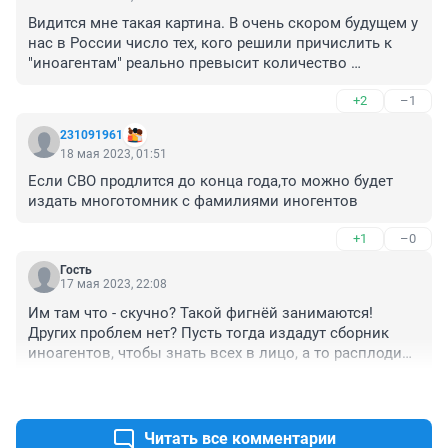
Видится мне такая картина. В очень скором будущем у 
нас в России число тех, кого решили причислить к 
"иноагентам" реально превысит количество 
причисляльщиков... И это не может не радовать.
+2
–1
231091961
18 мая 2023, 01:51
Если СВО продлится до конца года,то можно будет 
издать многотомник с фамилиями иногентов
+1
–0
Гость
17 мая 2023, 22:08
Им там что - скучно? Такой фигнёй занимаются! 
Других проблем нет? Пусть тогда издадут сборник 
иноагентов, чтобы знать всех в лицо, а то расплодили 
их столько - не знаешь уже кому можно улыбаться, 
+0
–0
кому нет 😠😠😠
Читать все комментарии