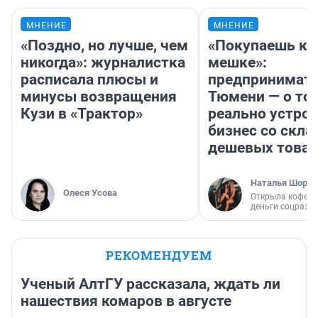
МНЕНИЕ
МНЕНИЕ
«Поздно, но лучше, чем
«Покупаешь ко
никогда»: журналистка
мешке»:
расписала плюсы и
предпринимате
минусы возвращения
Тюмени — о том
Кузи в «Трактор»
реально устро
бизнес со скл
дешевых това
Наталья Шорох
Олеся Усова
Открыла кофейн
деньги соцразв
РЕКОМЕНДУЕМ
Ученый АлтГУ рассказала, ждать ли
нашествия комаров в августе