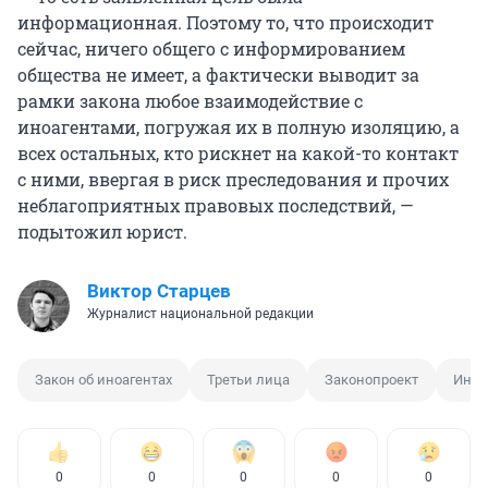
информационная. Поэтому то, что происходит
сейчас, ничего общего с информированием
общества не имеет, а фактически выводит за
рамки закона любое взаимодействие с
иноагентами, погружая их в полную изоляцию, а
всех остальных, кто рискнет на какой-то контакт
с ними, ввергая в риск преследования и прочих
неблагоприятных правовых последствий, —
подытожил юрист.
Виктор Старцев
Журналист национальной редакции
Закон об иноагентах
Третьи лица
Законопроект
Иноа
0
0
0
0
0