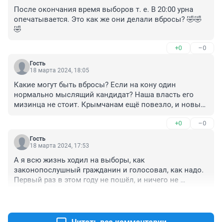
После окончания время выборов т. е. В 20:00 урна 
опечатывается. Это как же они делали вбросы? 🤣🤣
🤣
+0
–0
Гость
18 марта 2024, 18:05
Какие могут быть вбросы? Если на кону один 
нормально мыслящий кандидат? Наша власть его 
мизинца не стоит. Крымчанам ещё повезло, и новым 
территориям. А наши столько лет у власти и что 
+0
–0
изменилось? Зарплата у них в карманах увеличилась 
за счёт их же пенсионеров, своих же обманули. Вот 
Гость
это власть. Шли бы лучше по своей специальности 
18 марта 2024, 17:53
работали, если ничего ни бельме в законах.
А я всю жизнь ходил на выборы, как 
законопослушный гражданин и голосовал, как надо. 
Первый раз в этом году не пошёл, и ничего не 
изменилось. Как так?
+0
–0