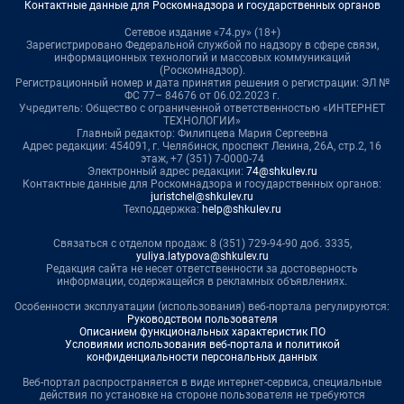
Контактные данные для Роскомнадзора и государственных органов
Сетевое издание «74.ру» (18+)
Зарегистрировано Федеральной службой по надзору в сфере связи,
информационных технологий и массовых коммуникаций
(Роскомнадзор).
Регистрационный номер и дата принятия решения о регистрации: ЭЛ №
ФС 77– 84676 от 06.02.2023 г.
Учредитель: Общество с ограниченной ответственностью «ИНТЕРНЕТ
ТЕХНОЛОГИИ»
Главный редактор: Филипцева Мария Сергеевна
Адрес редакции: 454091, г. Челябинск, проспект Ленина, 26А, стр.2, 16
этаж, +7 (351) 7-0000-74
Электронный адрес редакции:
74@shkulev.ru
Контактные данные для Роскомнадзора и государственных органов:
juristchel@shkulev.ru
Техподдержка:
help@shkulev.ru
Связаться с отделом продаж: 8 (351) 729-94-90 доб. 3335,
yuliya.latypova@shkulev.ru
Редакция сайта не несет ответственности за достоверность
информации, содержащейся в рекламных объявлениях.
Особенности эксплуатации (использования) веб-портала регулируются:
Руководством пользователя
Описанием функциональных характеристик ПО
Условиями использования веб-портала и политикой
конфиденциальности персональных данных
Веб-портал распространяется в виде интернет-сервиса, специальные
действия по установке на стороне пользователя не требуются